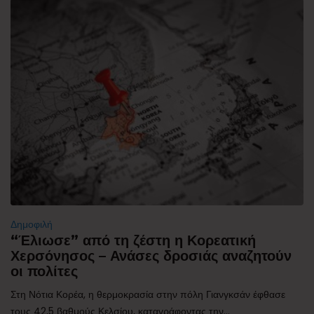
Δημοφιλή
“Έλιωσε” από τη ζέστη η Κορεατική
Χερσόνησος – Ανάσες δροσιάς αναζητούν
οι πολίτες
Στη Νότια Κορέα, η θερμοκρασία στην πόλη Γιανγκσάν έφθασε
τους 42,5 βαθμούς Κελσίου, καταγράφοντας την...