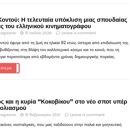
οντού: Η τελευταία υπόκλιση μιας σπουδαίας
ας του ελληνικού κινηματογράφου
agazine
15 Ιουλίου 2026
Leave a comment
τού έφυγε από τη ζωή σε ηλικία 92 ετών, ύστερα από επιδείνωση της
 βυθίζοντας στη θλίψη τον καλλιτεχνικό κόσμο και το κοινό, που τη
για περισσότερα από εβδομήντα χρόνια, δημιουργικής πορείας.
σότερα
ς και η κυρία “Κοκοβίκου” στο νέο σποτ υπέρ
βολιασμού
agazine
15 Φεβρουαρίου 2021
Leave a comment
ικόνες νοσταλγικές, που μας ταξιδεύουν στην παλιά και γοητευτική