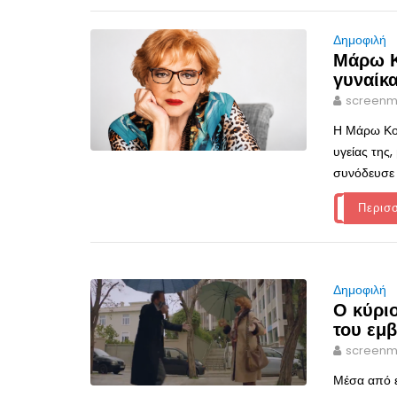
Δημοφιλή
Μάρω Κ
γυναίκ
screenm
Η Μάρω Κον
υγείας της,
συνόδευσε 
Περισ
Δημοφιλή
Ο κύριο
του εμ
screenm
Μέσα από ε