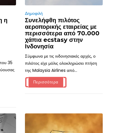
Δημοφιλή
η η
Συνελήφθη πιλότος
αεροπορικής εταιρείας με
περισσότερα από 70.000
χάπια ecstasy στην
Ινδονησία
Σύμφωνα με τις ινδονησιακές αρχές, ο
ίπου 35
πιλότος είχε μόλις ολοκληρώσει πτήση
τεύουσας
της Malaysia Airlines από...
Περισσότερα