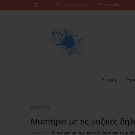
Skip
Πολιτική Απορρήτου
Επικοινωνία
to
content
Αρχική
Δημ
Δημοφιλή
Μυστήριο με τις μαζικές δη
Home
Μυστήριο με τις μαζικές δηλητηριάσεις μαθ