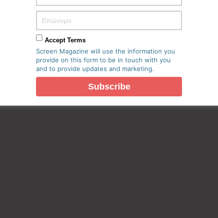
Accept Terms
Screen Magazine will use the information you
provide on this form to be in touch with you
and to provide updates and marketing.