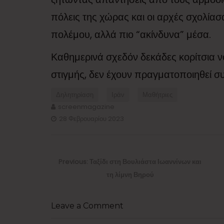
πόλεις της χώρας και οι αρχές σχολία
πολέμου, αλλά πιο “ακίνδυνα” μέσα.
Καθημερινά σχεδόν δεκάδες κορίτσια νο
στιγμής, δεν έχουν πραγματοποιηθεί σ
Δηλητηρίαση
Ιράν
Μαθήτριες
screenmagazine
28 Φεβρουαρίου 2023
Πλοήγηση
άρθρων
Previous
Previous:
Ταξίδι στη Βουλιάστα Ιωαννίνων και
post:
τη λίμνη Βηρού
Leave a Comment