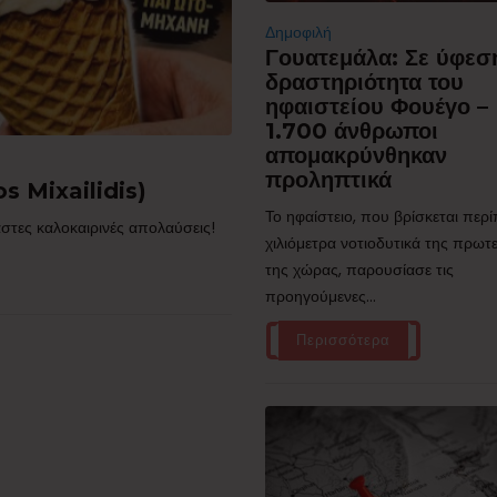
Δημοφιλή
Γουατεμάλα: Σε ύφεσ
δραστηριότητα του
ηφαιστείου Φουέγο –
1.700 άνθρωποι
απομακρύνθηκαν
προληπτικά
s Mixailidis)
Το ηφαίστειο, που βρίσκεται περ
στες καλοκαιρινές απολαύσεις!
χιλιόμετρα νοτιοδυτικά της πρω
της χώρας, παρουσίασε τις
προηγούμενες...
Περισσότερα