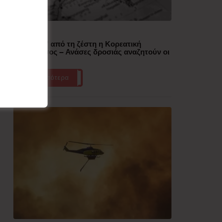
Δημοφιλή
“Έλιωσε” από τη ζέστη η Κορεατική
Χερσόνησος – Ανάσες δροσιάς αναζητούν οι
πολίτες
Περισσότερα