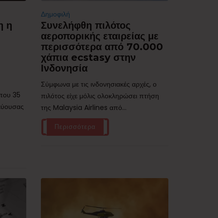
Δημοφιλή
η η
Συνελήφθη πιλότος
αεροπορικής εταιρείας με
περισσότερα από 70.000
χάπια ecstasy στην
Ινδονησία
Σύμφωνα με τις ινδονησιακές αρχές, ο
ίπου 35
πιλότος είχε μόλις ολοκληρώσει πτήση
τεύουσας
της Malaysia Airlines από...
Περισσότερα