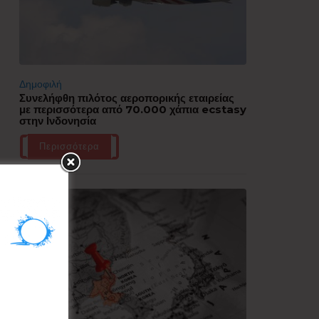
Δημοφιλή
Συνελήφθη πιλότος αεροπορικής εταιρείας
με περισσότερα από 70.000 χάπια ecstasy
στην Ινδονησία
Περισσότερα