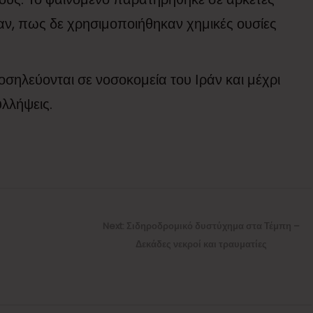
σαν, πως δε χρησιμοποιήθηκαν χημικές ουσίες
σηλεύονται σε νοσοκομεία του Ιράν και μέχρι
υλλήψεις.
Next
Next:
Σιδηροδρομικό δυστύχημα στα Τέμπη –
post:
Δεκάδες νεκροί και τραυματίες