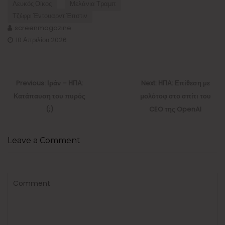
Λευκός Οίκος
Μελάνια Τραμπ
Τζέφρι Έντουαρντ Έπστιν
screenmagazine
10 Απριλίου 2026
Πλοήγηση
άρθρων
Previous
Next
Previous:
Ιράν – ΗΠΑ:
Next:
ΗΠΑ: Επίθεση με
post:
post:
Κατάπαυση του πυρός
μολότοφ στο σπίτι του
(;)
CEO της OpenAI
Leave a Comment