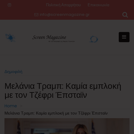
Skip
Πολιτική Απορρήτου
Επικοινωνία
to
info@screenmagazine.gr
content
Δημοφιλή
Μελάνια Τραμπ: Καμία εμπλοκή
με τον Τζέφρι Έπσταϊν
Home
Μελάνια Τραμπ: Καμία εμπλοκή με τον Τζέφρι Έπσταϊν