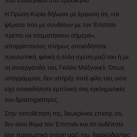
που επανήλθαν στο προσκήνιο.
Η Πρώτη Κυρία δήλωσε με έμφαση ότι, «τα
ψέματα που με συνδέουν με τον Έπσταϊν
πρέπει να σταματήσουν σήμερα»,
απορρίπτοντας πλήρως οποιαδήποτε
προσωπική, φιλική ή άλλη σχέση μαζί του ή με
τη συνεργάτιδά του, Γκιλέιν Μάξγουελ. Όπως
υπογράμμισε, δεν υπήρξε ποτέ φίλη του, ούτε
είχε οποιαδήποτε εμπλοκή στις εγκληματικές
του δραστηριότητες.
Στην τοποθέτησή της, διευκρίνισε επίσης ότι,
δεν είναι θύμα του Έπσταϊν και ότι ουδέποτε
είχε προσωπική σχέση μαζί του, διαψεύδοντας