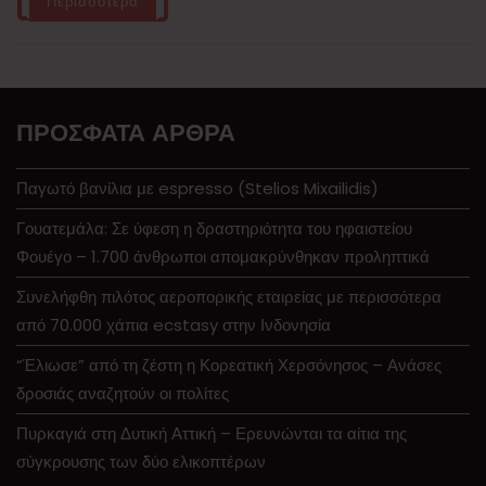
Περισσότερα
ΠΡΌΣΦΑΤΑ ΆΡΘΡΑ
Παγωτό βανίλια με espresso (Stelios Mixailidis)
Γουατεμάλα: Σε ύφεση η δραστηριότητα του ηφαιστείου
Φουέγο – 1.700 άνθρωποι απομακρύνθηκαν προληπτικά
Συνελήφθη πιλότος αεροπορικής εταιρείας με περισσότερα
από 70.000 χάπια ecstasy στην Ινδονησία
“Έλιωσε” από τη ζέστη η Κορεατική Χερσόνησος – Ανάσες
δροσιάς αναζητούν οι πολίτες
Πυρκαγιά στη Δυτική Αττική – Ερευνώνται τα αίτια της
σύγκρουσης των δύο ελικοπτέρων