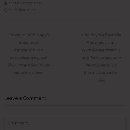
screenmagazine
20 Μαΐου 2020
Πλοήγηση
άρθρων
Previous
Next
Previous:
Κάλλιο αργά
Next:
Μεγάλη Βρετανία:
post:
post:
παρά ποτέ:
Μυστήριο με την
Απαγορεύτηκε η
εγκατάλειψη έπαυλης
κατανάλωση άγριων
από Έλληνα κροίσο –
ζώων στην πόλη Ουχάν
Φωτογραφίες και
για πέντε χρόνια
βίντεο μέσα από τη
βίλα
Leave a Comment