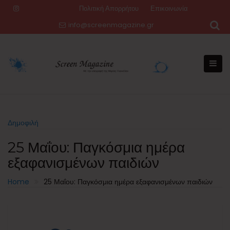
Skip
Πολιτική Απορρήτου
Επικοινωνία
to
info@screenmagazine.gr
content
Δημοφιλή
25 Μαΐου: Παγκόσμια ημέρα
εξαφανισμένων παιδιών
Home
25 Μαΐου: Παγκόσμια ημέρα εξαφανισμένων παιδιών