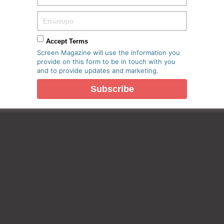
Accept Terms
Screen Magazine will use the information you
provide on this form to be in touch with you
πο μου σε αυτόν τον πλοηγό για την επόμενη φορά που θα
and to provide updates and marketing.