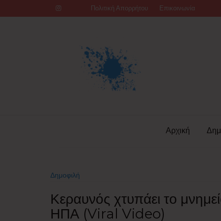
Skip
Πολιτική Απορρήτου
Επικοινωνία
to
content
Αρχική
Δημ
Δημοφιλή
Κεραυνός χτυπάει το μνη
ΗΠΑ (Viral Video)