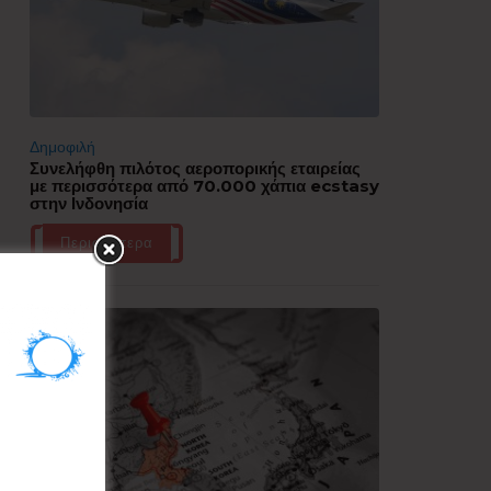
Δημοφιλή
Συνελήφθη πιλότος αεροπορικής εταιρείας
με περισσότερα από 70.000 χάπια ecstasy
στην Ινδονησία
Περισσότερα