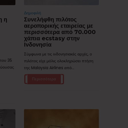
Δημοφιλή
η η
Συνελήφθη πιλότος
αεροπορικής εταιρείας με
περισσότερα από 70.000
χάπια ecstasy στην
Ινδονησία
Σύμφωνα με τις ινδονησιακές αρχές, ο
ίπου 35
πιλότος είχε μόλις ολοκληρώσει πτήση
τεύουσας
της Malaysia Airlines από...
Περισσότερα