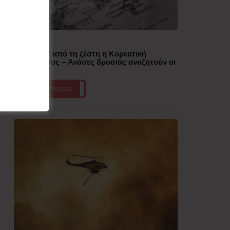
Δημοφιλή
“Έλιωσε” από τη ζέστη η Κορεατική
Χερσόνησος – Ανάσες δροσιάς αναζητούν οι
πολίτες
Περισσότερα