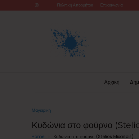
Skip
Πολιτική Απορρήτου
Επικοινωνία
to
content
Αρχική
Δημ
Μαγειρική
Κυδώνια στο φούρνο (Stelio
Home
Κυδώνια στο φούρνο (Stelios Mixailidis)