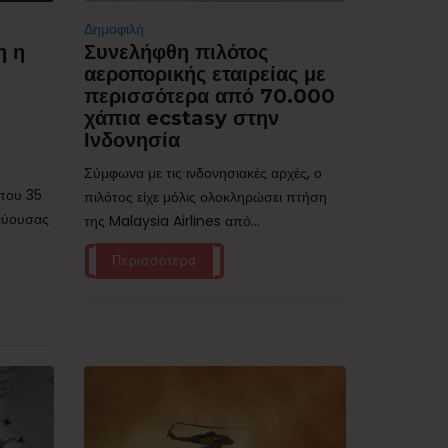
Δημοφιλή
η η
Συνελήφθη πιλότος
αεροπορικής εταιρείας με
περισσότερα από 70.000
χάπια ecstasy στην
Ινδονησία
Σύμφωνα με τις ινδονησιακές αρχές, ο
ίπου 35
πιλότος είχε μόλις ολοκληρώσει πτήση
τεύουσας
της Malaysia Airlines από...
Περισσότερα