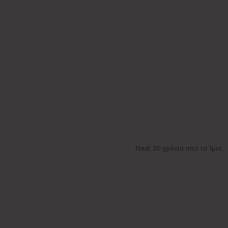
Next
Next:
30 χρόνια από τα Ίμια
post: