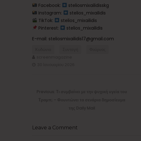
Facebook:
steliosmixailidisskg ​
Instagram:
stelios_mixailidis ​
TikTok:
stelios_mixailidis
Pinterest:
stelios_mixailidis
E-mail: steliosmixailidis17@gmail.com
Κυδώνια
Συνταγή
Φούρνος
screenmagazine
30 Ιανουαρίου 2026
Πλοήγηση
άρθρων
Previous
Previous:
Τι συμβαίνει με την ψυχική υγεία του
post:
Τραμπ; – Φουντώνει τα σενάρια δημοσίευμα
της Daily Mail
Leave a Comment