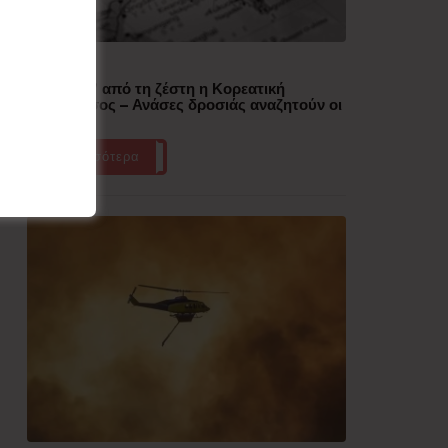
Δημοφιλή
“Έλιωσε” από τη ζέστη η Κορεατική
Χερσόνησος – Ανάσες δροσιάς αναζητούν οι
πολίτες
Περισσότερα