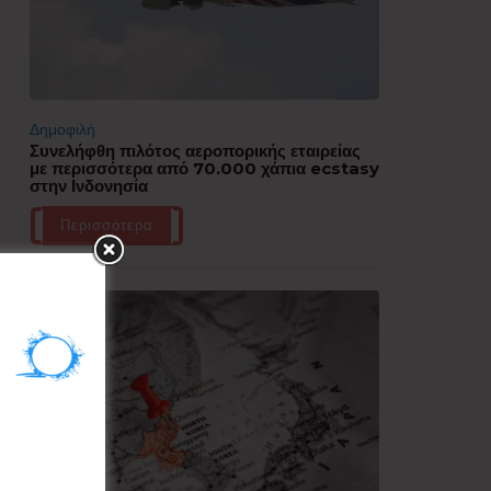
Δημοφιλή
Συνελήφθη πιλότος αεροπορικής εταιρείας
με περισσότερα από 70.000 χάπια ecstasy
στην Ινδονησία
Περισσότερα