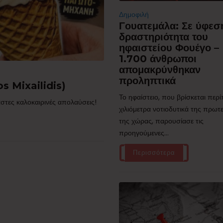
Δημοφιλή
Γουατεμάλα: Σε ύφεσ
δραστηριότητα του
ηφαιστείου Φουέγο –
1.700 άνθρωποι
απομακρύνθηκαν
προληπτικά
s Mixailidis)
Το ηφαίστειο, που βρίσκεται περ
στες καλοκαιρινές απολαύσεις!
χιλιόμετρα νοτιοδυτικά της πρω
της χώρας, παρουσίασε τις
προηγούμενες...
Περισσότερα