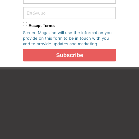
Accept Terms
Screen Magazine will use the information you
provide on this form to be in touch with you
and to provide updates and marketing.