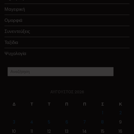
Μαγειρική
Ομορφιά
Συνεντεύξεις
Ταξίδια
Ψυχολογία
ΑΎΓΟΥΣΤΟΣ 2026
Δ
Τ
Τ
Π
Π
Σ
Κ
1
2
3
4
5
6
7
8
9
10
11
12
13
14
15
16