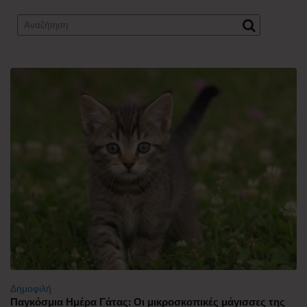
Δημοφιλή
Παγκόσμια Ημέρα Γάτας: Οι μικροσκοπικές μάγισσες της