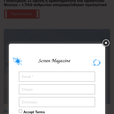
Γουατεμάλα: Σε ύφεση η δραστηριότητα του ηφαιστείου
Φουέγο – 1.700 άνθρωποι απομακρύνθηκαν προληπτικά
Περισσότερα
Δημοφιλή
Accept Terms