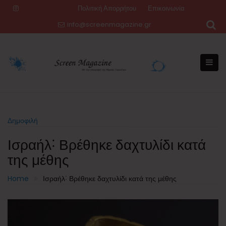
Skip
Πολιτική Απορρήτου
Επικοινωνία
to
info@screenmagazine.gr
content
Δημοφιλή
Ισραήλ˸ Βρέθηκε δαχτυλίδι κατά
της μέθης
Home
Ισραήλ˸ Βρέθηκε δαχτυλίδι κατά της μέθης