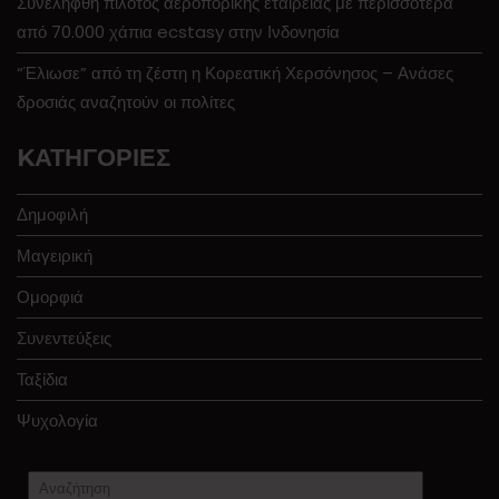
Συνελήφθη πιλότος αεροπορικής εταιρείας με περισσότερα
από 70.000 χάπια ecstasy στην Ινδονησία
“Έλιωσε” από τη ζέστη η Κορεατική Χερσόνησος – Ανάσες
δροσιάς αναζητούν οι πολίτες
KΑΤΗΓΟΡΊΕΣ
Δημοφιλή
Μαγειρική
Ομορφιά
Συνεντεύξεις
Ταξίδια
Ψυχολογία