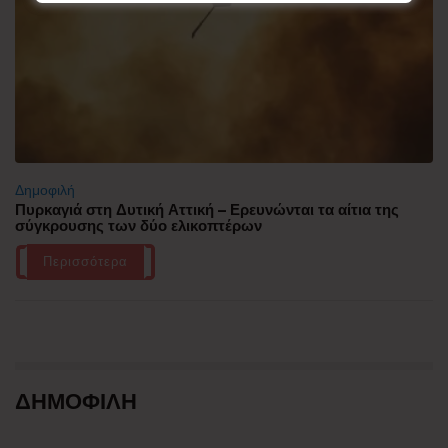
Δημοφιλή
Πυρκαγιά στη Δυτική Αττική – Ερευνώνται τα αίτια της
σύγκρουσης των δύο ελικοπτέρων
Περισσότερα
ΔΗΜΟΦΙΛΗ