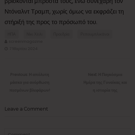
βρίσκονται μπροστά τους, ενώ συνεχάρη τον
Ντόναλντ Τραμπ, χωρίς όμως να εκφράζει τη
στήριξή της προς το πρόσωπό του.
ΗΠΑ
Νίκι Χέιλι
Προεδρία
Ρεπουμπλικάνοι
screenmagazine
7 Μαρτίου 2024
Πλοήγηση
άρθρων
Previous
Next
Previous:
Η απόλυτη
Next:
Η Παγκόσμια
post:
post:
μάσκα για ανόρθωση
Ημέρα της Γυναίκας και
πεσμένων βλεφάρων!
η ιστορία της
Leave a Comment