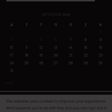
ΑΎΓΟΥΣΤΟΣ 2026
Δ
Τ
Τ
Π
Π
Σ
Κ
1
2
3
4
5
6
7
8
9
10
11
12
13
14
15
16
17
18
19
20
21
22
23
24
25
26
27
28
29
30
31
« Ιούλ
This website uses cookies to improve your experience.
We'll assume you're ok with this, but you can opt-out if