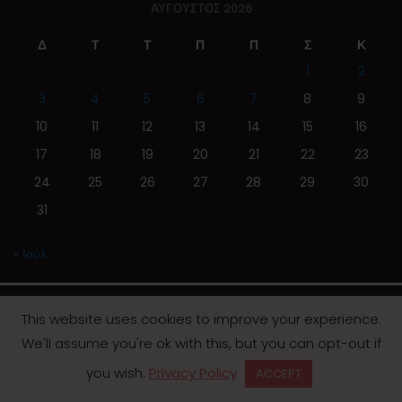
ΑΎΓΟΥΣΤΟΣ 2026
Δ
Τ
Τ
Π
Π
Σ
Κ
1
2
3
4
5
6
7
8
9
10
11
12
13
14
15
16
17
18
19
20
21
22
23
24
25
26
27
28
29
30
31
« Ιούλ
This website uses cookies to improve your experience.
We'll assume you're ok with this, but you can opt-out if
© 2019 | Screen Magazine - Ηλεκτρονική εφημερίδα
you wish.
Privacy Policy
ACCEPT
Desinged by
Contia