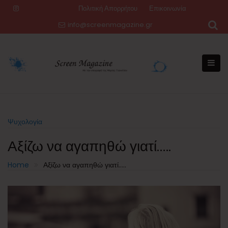
Skip
Πολιτική Απορρήτου
Επικοινωνία
to
info@screenmagazine.gr
content
Ψυχολογία
Αξίζω να αγαπηθώ γιατί…..
Home
Αξίζω να αγαπηθώ γιατί…..