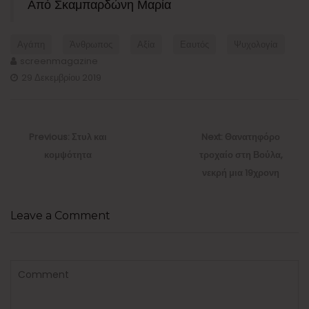
Από Σκαμπαρδώνη Μαρία
Αγάπη
Άνθρωπος
Αξία
Εαυτός
Ψυχολογία
screenmagazine
29 Δεκεμβρίου 2019
Πλοήγηση
άρθρων
Previous
Next
Previous:
Στυλ και
Next:
Θανατηφόρο
post:
post:
κομψότητα
τροχαίο στη Βούλα,
νεκρή μια 19χρονη
Leave a Comment