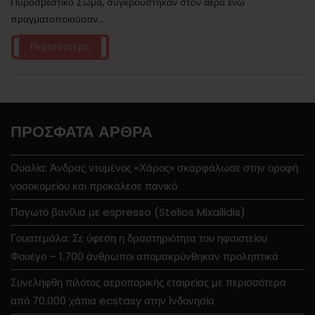
Πυροσβεστικό Σώμα, συγκρούστηκαν στον αέρα ενώ
πραγματοποιούσαν...
Περισσότερα
ΠΡΌΣΦΑΤΑ ΆΡΘΡΑ
Ουαλία: Άνδρας ντυμένος «Χάρος» σκαρφάλωσε στην οροφή
νοσοκομείου και προκάλεσε πανικό
Παγωτό βανίλια με espresso (Stelios Mixailidis)
Γουατεμάλα: Σε ύφεση η δραστηριότητα του ηφαιστείου
Φουέγο – 1.700 άνθρωποι απομακρύνθηκαν προληπτικά
Συνελήφθη πιλότος αεροπορικής εταιρείας με περισσότερα
από 70.000 χάπια ecstasy στην Ινδονησία