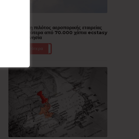
Δημοφιλή
Συνελήφθη πιλότος αεροπορικής εταιρείας
με περισσότερα από 70.000 χάπια ecstasy
στην Ινδονησία
Περισσότερα