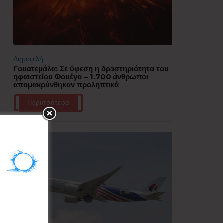
Δημοφιλή
Γουατεμάλα: Σε ύφεση η δραστηριότητα του
ηφαιστείου Φουέγο – 1.700 άνθρωποι
απομακρύνθηκαν προληπτικά
Περισσότερα