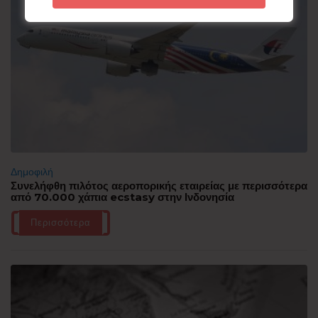
Δημοφιλή
Συνελήφθη πιλότος αεροπορικής εταιρείας με περισσότερα
από 70.000 χάπια ecstasy στην Ινδονησία
Περισσότερα