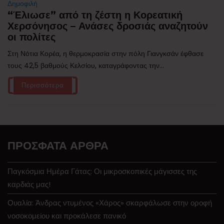
Δημοφιλή
“Έλιωσε” από τη ζέστη η Κορεατική
Χερσόνησος – Ανάσες δροσιάς αναζητούν
οι πολίτες
Στη Νότια Κορέα, η θερμοκρασία στην πόλη Γιανγκσάν έφθασε
τους 42,5 βαθμούς Κελσίου, καταγράφοντας την...
Περισσότερα
ΠΡΌΣΦΑΤΑ ΆΡΘΡΑ
Παγκόσμια Ημέρα Γάτας: Οι μικροσκοπικές μάγισσες της
καρδιάς μας!
Ουαλία: Άνδρας ντυμένος «Χάρος» σκαρφάλωσε στην οροφή
νοσοκομείου και προκάλεσε πανικό