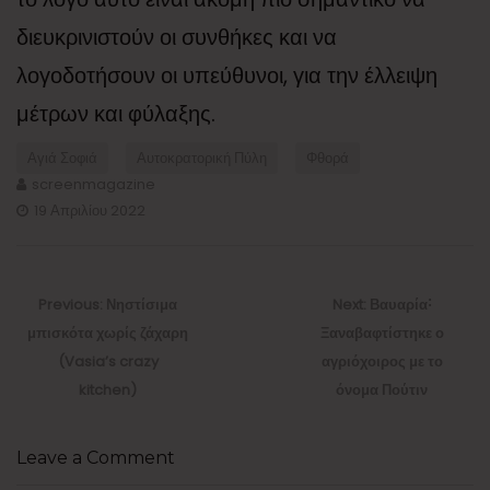
διευκρινιστούν οι συνθήκες και να
λογοδοτήσουν οι υπεύθυνοι, για την έλλειψη
μέτρων και φύλαξης.
Αγιά Σοφιά
Αυτοκρατορική Πύλη
Φθορά
screenmagazine
19 Απριλίου 2022
Πλοήγηση
άρθρων
Previous
Next
Previous:
Νηστίσιμα
Next:
Βαυαρία˸
post:
post:
μπισκότα χωρίς ζάχαρη
Ξαναβαφτίστηκε ο
(Vasia’s crazy
αγριόχοιρος με το
kitchen)
όνομα Πούτιν
Leave a Comment