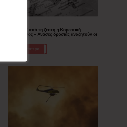
Δημοφιλή
“Έλιωσε” από τη ζέστη η Κορεατική
Χερσόνησος – Ανάσες δροσιάς αναζητούν οι
πολίτες
Περισσότερα