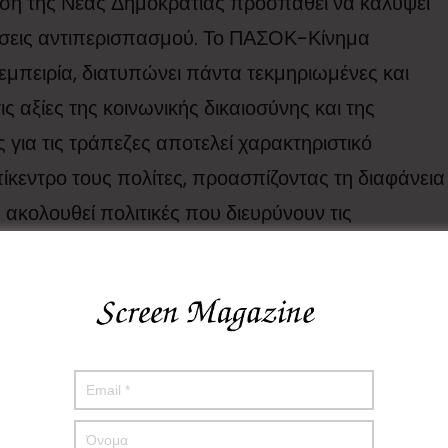
ηση της Νέας Δημοκρατίας προσπαθεί να καλύψει
ινήσεις αντιπερισπασμού. Το ΠΑΣΟΚ-Κίνημα
εμπειρία, διατυπώνει πάντα τεκμηριωμένες και
ς αξίες της κοινωνικής δικαιοσύνης και της
για τις τράπεζες αποτελεί χαρακτηριστικό
ίκεντρο τους πολίτες, προασπίζοντας τη διαφάνεια
η ακολουθεί πολιτικές που διευρύνουν τις
 βάρος των πολλών​.
λάκης, “σήκωσε τα μανίκια” και μαζί με τα
να ξεκινήσουν μια δράση με το σύνθημα,
ροσεχές διάστημα;
δέσμευση ότι ερχόμαστε κοντά στις τοπικές
νάγκες των πολιτών και προωθούμε πολιτικές, που