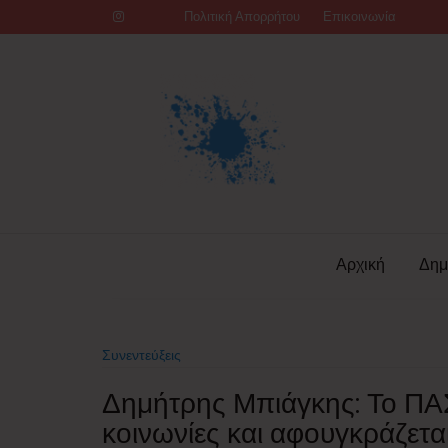
Skip
Πολιτική Απορρήτου
Επικοινωνία
to
content
Αρχική
Δημ
Συνεντεύξεις
Δημήτρης Μπιάγκης: Το ΠΑΣ
κοινωνίες και αφουγκράζετα