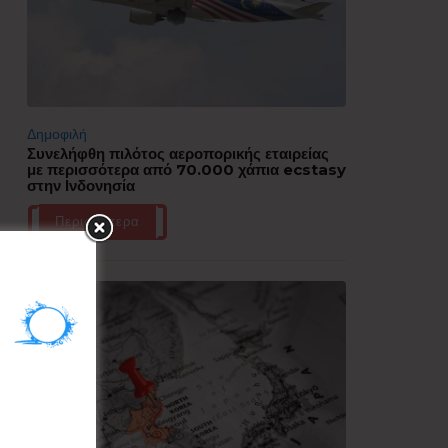
Δημοφιλή
Συνελήφθη πιλότος αεροπορικής εταιρείας
με περισσότερα από 70.000 χάπια ecstasy
στην Ινδονησία
Περισσότερα