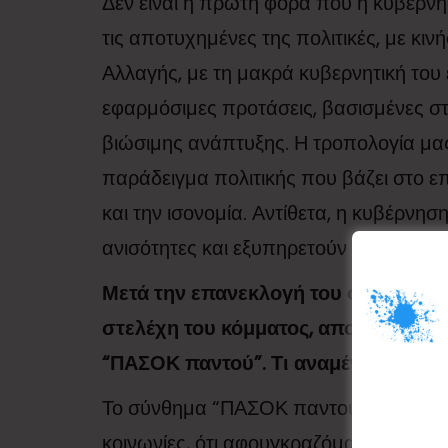
Δεν είναι η πρώτη φορά που η κυβέρν
τις αποτυχημένες της πολιτικές, με κ
Αλλαγής, με τη μακρά κυβερνητική του 
εφαρμόσιμες προτάσεις, βασισμένες στι
βιώσιμης ανάπτυξης. Η τροπολογία μας 
παράδειγμα πολιτικής που βάζει στο επ
και την ισονομία. Αντίθετα, η κυβέρνησ
ανισότητες και εξυπηρετούν λίγους, εις
Μετά την επανεκλογή του ο κ. Ανδρου
στελέχη του κόμματος, αποφάσισαν 
“ΠΑΣΟΚ παντού”. Τι αναμένεται το π
Το σύνθημα “ΠΑΣΟΚ παντού” αποτελεί 
κοινωνίες, ότι αφουγκραζόμαστε τις α