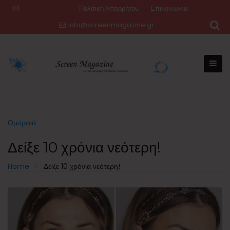
Skip
Πολιτική Απορρήτου
Επικοινωνία
to
info@screenmagazine.gr
content
Ομορφιά
Δείξε 10 χρόνια νεότερη!
Home
Δείξε 10 χρόνια νεότερη!