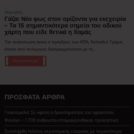
Δημοφιλή
Γάζα: Νέο φως στον ορίζοντα για εκεχειρία
– Τα 15 σημαντικότερα σημεία του οδικού
χάρτη που είδε θετικά η Χαμάς
Την ανακοίνωση έκανε ο πρόεδρος των ΗΠΑ, Ντόναλντ Τραμπ,
έπειτα από πολύμηνες διαπραγματεύσεις με τη...
Περισσότερα
ΠΡΌΣΦΑΤΑ ΆΡΘΡΑ
Γουατεμάλα: Σε ύφεση η δραστηριότητα του ηφαιστείου
Φουέγο – 1.700 άνθρωποι απομακρύνθηκαν προληπτικά
Συνελήφθη πιλότος αεροπορικής εταιρείας με περισσότερα