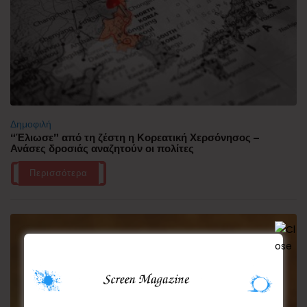
Δημοφιλή
“Έλιωσε” από τη ζέστη η Κορεατική Χερσόνησος –
Ανάσες δροσιάς αναζητούν οι πολίτες
Περισσότερα