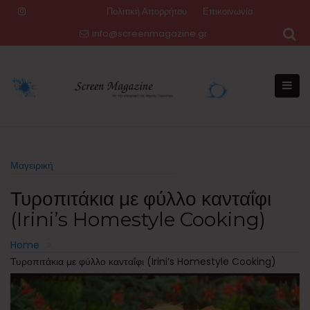
Skip
Πολιτική Απορρήτου
Επικοινωνία
to
info@screenmagazine.gr
content
Μαγειρική
Τυροπιτάκια με φύλλο κανταΐφι
(Irini’s Homestyle Cooking)
Home
Τυροπιτάκια με φύλλο κανταΐφι (Irini’s Homestyle Cooking)