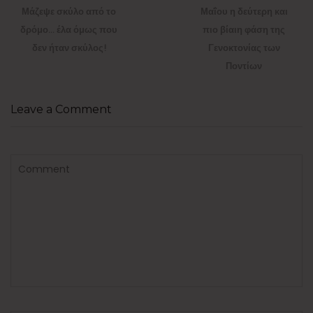
post:
post:
Μάζεψε σκύλο από το
Μαΐου η δεύτερη και
δρόμο… έλα όμως που
πιο βίαιη φάση της
δεν ήταν σκύλος!
Γενοκτονίας των
Ποντίων
Leave a Comment