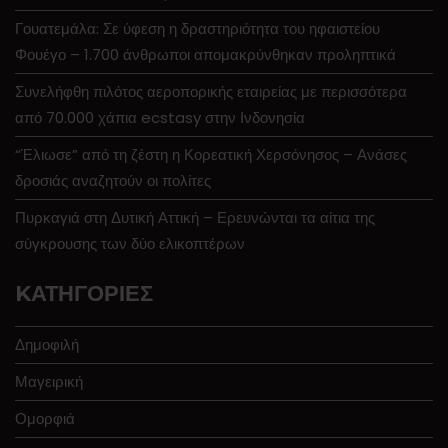
Γουατεμάλα: Σε ύφεση η δραστηριότητα του ηφαιστείου
Φουέγο – 1.700 άνθρωποι απομακρύνθηκαν προληπτικά
Συνελήφθη πιλότος αεροπορικής εταιρείας με περισσότερα
από 70.000 χάπια ecstasy στην Ινδονησία
“Έλιωσε” από τη ζέστη η Κορεατική Χερσόνησος – Ανάσες
δροσιάς αναζητούν οι πολίτες
Πυρκαγιά στη Δυτική Αττική – Ερευνώνται τα αίτια της
σύγκρουσης των δύο ελικοπτέρων
KΑΤΗΓΟΡΊΕΣ
Δημοφιλή
Μαγειρική
Ομορφιά