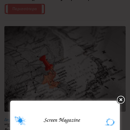
Περισσότερα
Δημοφιλή
“Έλιωσε” από τη ζέστη η Κορεατική Χερσόνησος –
Ανάσες δροσιάς αναζητούν οι πολίτες