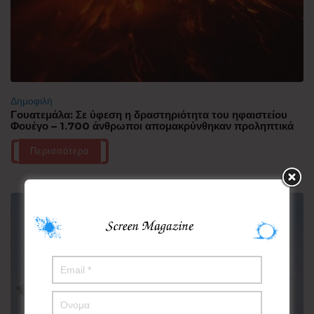
Δημοφιλή
Γουατεμάλα: Σε ύφεση η δραστηριότητα του ηφαιστείου
Φουέγο – 1.700 άνθρωποι απομακρύνθηκαν προληπτικά
Περισσότερα