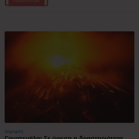
Περισσότερα
Δημοφιλή
Γουατεμάλα: Σε ύφεση η δραστηριότητα