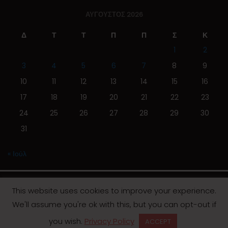
ΑΎΓΟΥΣΤΟΣ 2026
Δ
Τ
Τ
Π
Π
Σ
Κ
1
2
3
4
5
6
7
8
9
10
11
12
13
14
15
16
17
18
19
20
21
22
23
24
25
26
27
28
29
30
31
« Ιούλ
This website uses cookies to improve your experience.
We'll assume you're ok with this, but you can opt-out if
© 2019 | Screen Magazine - Ηλεκτρονική εφημερίδα
you wish.
Privacy Policy
ACCEPT