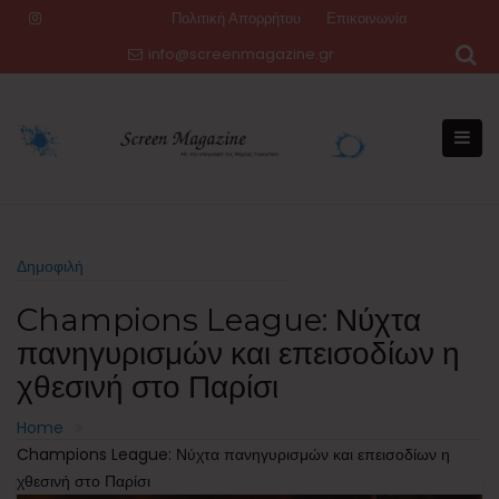
Skip
Πολιτική Απορρήτου
Επικοινωνία
to
info@screenmagazine.gr
content
Δημοφιλή
Champions League: Νύχτα
πανηγυρισμών και επεισοδίων η
χθεσινή στο Παρίσι
Home
Champions League: Νύχτα πανηγυρισμών και επεισοδίων η
χθεσινή στο Παρίσι