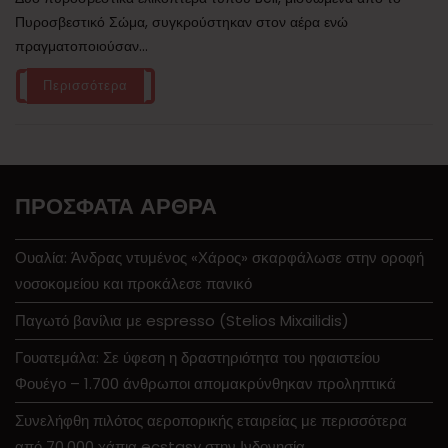
Πυροσβεστικό Σώμα, συγκρούστηκαν στον αέρα ενώ
πραγματοποιούσαν...
Περισσότερα
ΠΡΌΣΦΑΤΑ ΆΡΘΡΑ
Ουαλία: Άνδρας ντυμένος «Χάρος» σκαρφάλωσε στην οροφή
νοσοκομείου και προκάλεσε πανικό
Παγωτό βανίλια με espresso (Stelios Mixailidis)
Γουατεμάλα: Σε ύφεση η δραστηριότητα του ηφαιστείου
Φουέγο – 1.700 άνθρωποι απομακρύνθηκαν προληπτικά
Συνελήφθη πιλότος αεροπορικής εταιρείας με περισσότερα
από 70.000 χάπια ecstasy στην Ινδονησία