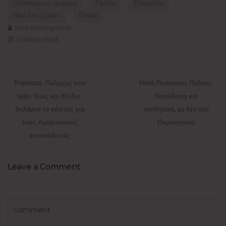
Champions League
Γαλλία
Επεισόδια
Παρί Σεν Ζερμέν
Παρίσι
screenmagazine
31 Μαΐου 2026
Πλοήγηση
άρθρων
Previous
Next
Previous:
Πόλεμος στο
Next:
Πινακάτες Πηλίου:
post:
post:
Ιράν: Έως και 60 δισ.
Παράδοση και
δολάρια το κόστος για
αισθητική, με θέα τον
τους Αμερικανούς
Παγασητικό
καταναλωτές
Leave a Comment