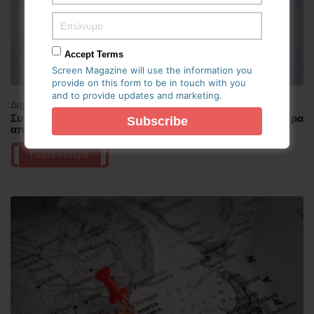
Accept Terms
Screen Magazine will use the information you
provide on this form to be in touch with you
and to provide updates and marketing.
Δημοφιλή
Συνελήφθη πιλότος αεροπορικής εταιρείας με περισσότερα
από 70.000 χάπια ecstasy στην Ινδονησία
Περισσότερα