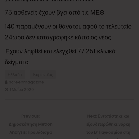
75 ασθενείς έχουν βγει από τις ΜΕΘ
140 παραμένουν οι θάνατοι, αφού το τελευταίο
24ωρο δεν καταγράφηκε κάποιος νέος
Έχουν ληφθεί και ελεγχθεί 77.251 κλινικά
δείγματα
Ελλάδα
Κορωνοϊός
screenmagazine
1 Μαΐου 2020
Πλοήγηση
άρθρων
Previous
Next
Previous:
Next:
Εντοπίστηκε και
post:
post:
Δημοσκόπηση Metron
εξουδετερώθηκε νάρκη
Analysis: Προβάδισμα
του Β’ Παγκοσμίου στη