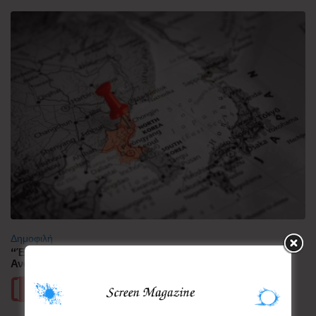
Δημοφιλή
“Έλιωσε” από τη ζέστη η Κορεατική Χερσόνησος –
Ανάσες δροσιάς αναζητούν οι πολίτες
Περισσότερα