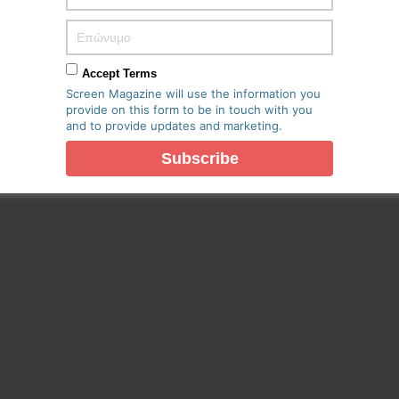
Accept Terms
Screen Magazine will use the information you
provide on this form to be in touch with you
and to provide updates and marketing.