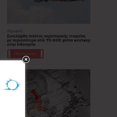
Δημοφιλή
Συνελήφθη πιλότος αεροπορικής εταιρείας
με περισσότερα από 70.000 χάπια ecstasy
στην Ινδονησία
Περισσότερα