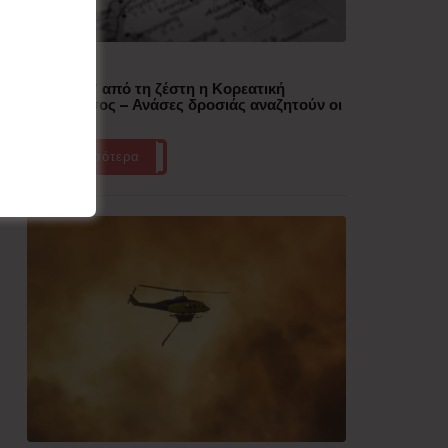
Δημοφιλή
“Έλιωσε” από τη ζέστη η Κορεατική
Χερσόνησος – Ανάσες δροσιάς αναζητούν οι
πολίτες
Περισσότερα