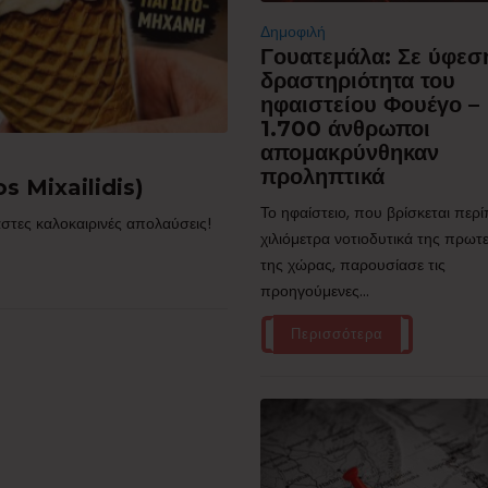
Δημοφιλή
Γουατεμάλα: Σε ύφεσ
δραστηριότητα του
ηφαιστείου Φουέγο –
1.700 άνθρωποι
απομακρύνθηκαν
προληπτικά
s Mixailidis)
Το ηφαίστειο, που βρίσκεται περ
στες καλοκαιρινές απολαύσεις!
χιλιόμετρα νοτιοδυτικά της πρω
της χώρας, παρουσίασε τις
προηγούμενες...
Περισσότερα