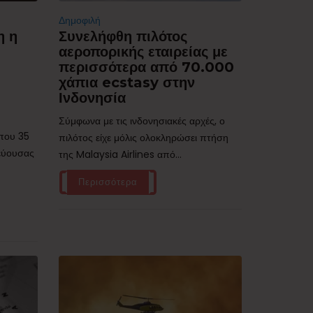
Δημοφιλή
η η
Συνελήφθη πιλότος
αεροπορικής εταιρείας με
περισσότερα από 70.000
χάπια ecstasy στην
Ινδονησία
Σύμφωνα με τις ινδονησιακές αρχές, ο
ίπου 35
πιλότος είχε μόλις ολοκληρώσει πτήση
τεύουσας
της Malaysia Airlines από...
Περισσότερα