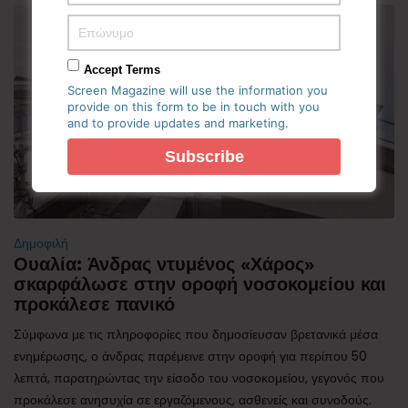
Accept Terms
Screen Magazine will use the information you
provide on this form to be in touch with you
and to provide updates and marketing.
Δημοφιλή
Ουαλία: Άνδρας ντυμένος «Χάρος»
σκαρφάλωσε στην οροφή νοσοκομείου και
προκάλεσε πανικό
Σύμφωνα με τις πληροφορίες που δημοσίευσαν βρετανικά μέσα
ενημέρωσης, ο άνδρας παρέμεινε στην οροφή για περίπου 50
λεπτά, παρατηρώντας την είσοδο του νοσοκομείου, γεγονός που
προκάλεσε ανησυχία σε εργαζόμενους, ασθενείς και συνοδούς.