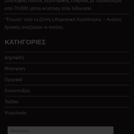
Συνελήφθη πιλότος αεροπορικής εταιρείας με περισσότερα
από 70.000 χάπια ecstasy στην Ινδονησία
“Έλιωσε” από τη ζέστη η Κορεατική Χερσόνησος – Ανάσες
δροσιάς αναζητούν οι πολίτες
KΑΤΗΓΟΡΊΕΣ
Δημοφιλή
Μαγειρική
Ομορφιά
Συνεντεύξεις
Ταξίδια
Ψυχολογία