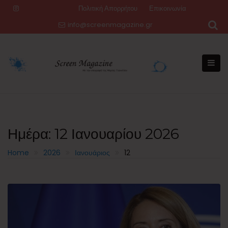
Skip
Πολιτική Απορρήτου
Επικοινωνία
to
info@screenmagazine.gr
content
Ημέρα:
12 Ιανουαρίου 2026
Home
2026
Ιανουάριος
12