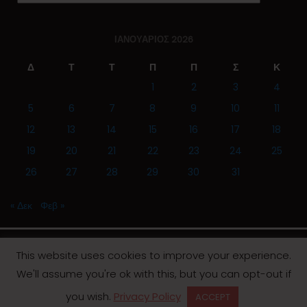
ΙΑΝΟΥΆΡΙΟΣ 2026
Δ
Τ
Τ
Π
Π
Σ
Κ
1
2
3
4
5
6
7
8
9
10
11
12
13
14
15
16
17
18
19
20
21
22
23
24
25
26
27
28
29
30
31
« Δεκ
Φεβ »
This website uses cookies to improve your experience.
We'll assume you're ok with this, but you can opt-out if
© 2019 | Screen Magazine - Ηλεκτρονική εφημερίδα
you wish.
Privacy Policy
ACCEPT