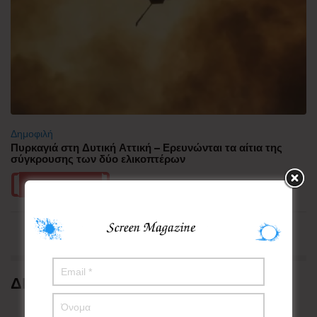
Δημοφιλή
Πυρκαγιά στη Δυτική Αττική – Ερευνώνται τα αίτια της
σύγκρουσης των δύο ελικοπτέρων
Περισσότερα
ΔΗΜΟΦΙΛΗ