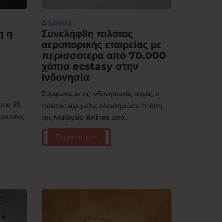
Δημοφιλή
η η
Συνελήφθη πιλότος
αεροπορικής εταιρείας με
περισσότερα από 70.000
χάπια ecstasy στην
Ινδονησία
Σύμφωνα με τις ινδονησιακές αρχές, ο
ίπου 35
πιλότος είχε μόλις ολοκληρώσει πτήση
τεύουσας
της Malaysia Airlines από...
Περισσότερα