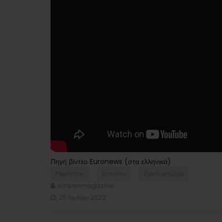
Πηγή βίντεο Euronews (στα ελληνικά)
Ηφαίστειο
Ιαπωνία
Σακουρατζίμα
screenmagazine
25 Ιουλίου 2022