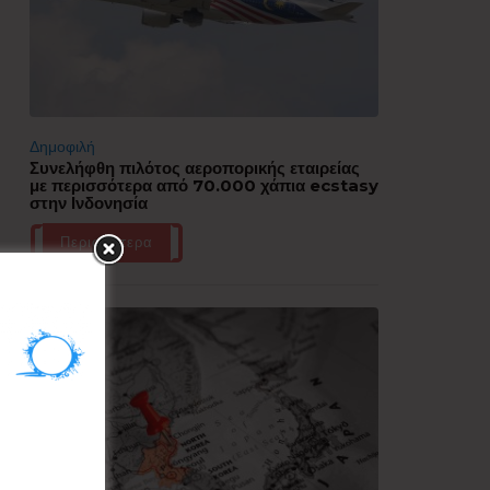
Δημοφιλή
Συνελήφθη πιλότος αεροπορικής εταιρείας
με περισσότερα από 70.000 χάπια ecstasy
στην Ινδονησία
Περισσότερα