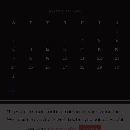
ΑΎΓΟΥΣΤΟΣ 2026
Δ
Τ
Τ
Π
Π
Σ
Κ
1
2
3
4
5
6
7
8
9
10
11
12
13
14
15
16
17
18
19
20
21
22
23
24
25
26
27
28
29
30
31
« Ιούλ
This website uses cookies to improve your experience.
We'll assume you're ok with this, but you can opt-out if
© 2019 | Screen Magazine - Ηλεκτρονική εφημερίδα
you wish.
Privacy Policy
ACCEPT