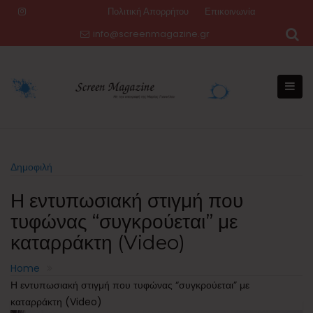
Skip
Πολιτική Απορρήτου
Επικοινωνία
to
info@screenmagazine.gr
content
Δημοφιλή
Η εντυπωσιακή στιγμή που
τυφώνας “συγκρούεται” με
καταρράκτη (Video)
Home
Η εντυπωσιακή στιγμή που τυφώνας “συγκρούεται” με
καταρράκτη (Video)