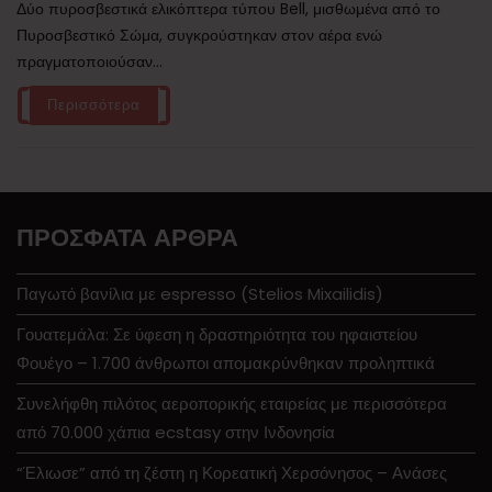
Δύο πυροσβεστικά ελικόπτερα τύπου Bell, μισθωμένα από το
Πυροσβεστικό Σώμα, συγκρούστηκαν στον αέρα ενώ
πραγματοποιούσαν...
Περισσότερα
ΠΡΌΣΦΑΤΑ ΆΡΘΡΑ
Παγωτό βανίλια με espresso (Stelios Mixailidis)
Γουατεμάλα: Σε ύφεση η δραστηριότητα του ηφαιστείου
Φουέγο – 1.700 άνθρωποι απομακρύνθηκαν προληπτικά
Συνελήφθη πιλότος αεροπορικής εταιρείας με περισσότερα
από 70.000 χάπια ecstasy στην Ινδονησία
“Έλιωσε” από τη ζέστη η Κορεατική Χερσόνησος – Ανάσες