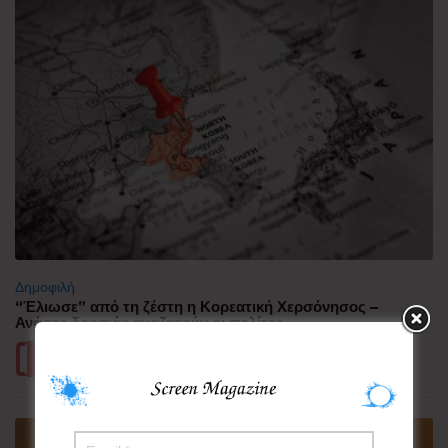
Δημοφιλή
“Έλιωσε” από τη ζέστη η Κορεατική Χερσόνησος –
Ανάσες δροσιάς αναζητούν οι πολίτες
Περισσότερα