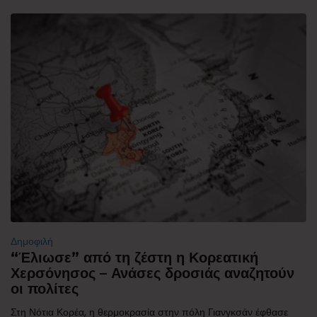
Δημοφιλή
“Έλιωσε” από τη ζέστη η Κορεατική
Χερσόνησος – Ανάσες δροσιάς αναζητούν
οι πολίτες
Στη Νότια Κορέα, η θερμοκρασία στην πόλη Γιανγκσάν έφθασε