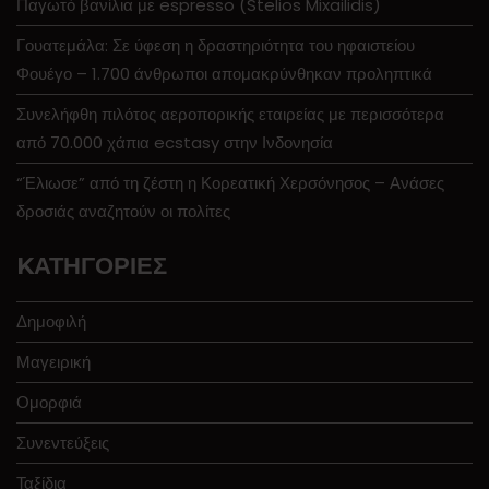
Παγωτό βανίλια με espresso (Stelios Mixailidis)
Γουατεμάλα: Σε ύφεση η δραστηριότητα του ηφαιστείου
Φουέγο – 1.700 άνθρωποι απομακρύνθηκαν προληπτικά
Συνελήφθη πιλότος αεροπορικής εταιρείας με περισσότερα
από 70.000 χάπια ecstasy στην Ινδονησία
“Έλιωσε” από τη ζέστη η Κορεατική Χερσόνησος – Ανάσες
δροσιάς αναζητούν οι πολίτες
KΑΤΗΓΟΡΊΕΣ
Δημοφιλή
Μαγειρική
Ομορφιά
Συνεντεύξεις
Ταξίδια