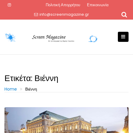
Skip
Πολιτική Απορρήτου
Επικοινωνία
to
info@screenmagazine.gr
content
Ετικέτα:
Βιέννη
Home
Βιέννη