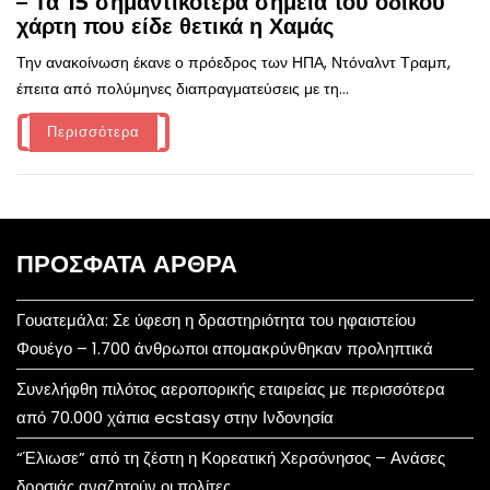
– Τα 15 σημαντικότερα σημεία του οδικού
χάρτη που είδε θετικά η Χαμάς
Την ανακοίνωση έκανε ο πρόεδρος των ΗΠΑ, Ντόναλντ Τραμπ,
έπειτα από πολύμηνες διαπραγματεύσεις με τη...
Περισσότερα
ΠΡΌΣΦΑΤΑ ΆΡΘΡΑ
Γουατεμάλα: Σε ύφεση η δραστηριότητα του ηφαιστείου
Φουέγο – 1.700 άνθρωποι απομακρύνθηκαν προληπτικά
Συνελήφθη πιλότος αεροπορικής εταιρείας με περισσότερα
από 70.000 χάπια ecstasy στην Ινδονησία
“Έλιωσε” από τη ζέστη η Κορεατική Χερσόνησος – Ανάσες
δροσιάς αναζητούν οι πολίτες