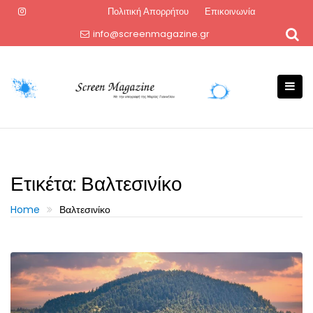
Skip
Πολιτική Απορρήτου
Επικοινωνία
to
info@screenmagazine.gr
content
Ετικέτα:
Βαλτεσινίκο
Home
Βαλτεσινίκο