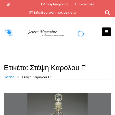
Skip
Πολιτική Απορρήτου
Επικοινωνία
to
info@screenmagazine.gr
content
Ετικέτα:
Στέψη Καρόλου Γ’
Home
Στέψη Καρόλου Γ’