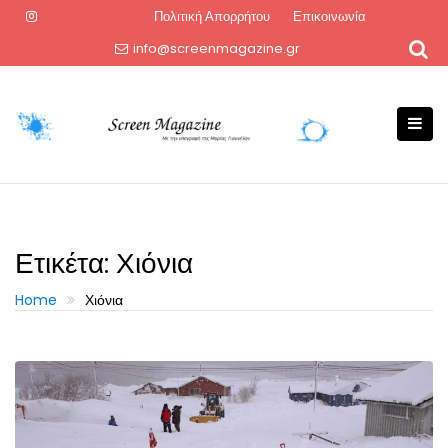
Skip
Πολιτική Απορρήτου
Επικοινωνία
to
info@screenmagazine.gr
content
Ετικέτα:
Χιόνια
Home
Χιόνια