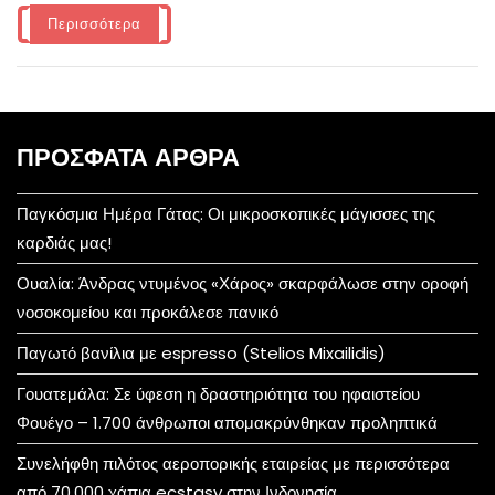
Περισσότερα
ΠΡΌΣΦΑΤΑ ΆΡΘΡΑ
Παγκόσμια Ημέρα Γάτας: Οι μικροσκοπικές μάγισσες της
καρδιάς μας!
Ουαλία: Άνδρας ντυμένος «Χάρος» σκαρφάλωσε στην οροφή
νοσοκομείου και προκάλεσε πανικό
Παγωτό βανίλια με espresso (Stelios Mixailidis)
Γουατεμάλα: Σε ύφεση η δραστηριότητα του ηφαιστείου
Φουέγο – 1.700 άνθρωποι απομακρύνθηκαν προληπτικά
Συνελήφθη πιλότος αεροπορικής εταιρείας με περισσότερα
από 70.000 χάπια ecstasy στην Ινδονησία