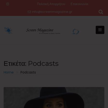
Skip
Πολιτική Απορρήτου
Επικοινωνία
to
info@screenmagazine.gr
content
Ετικέτα:
Podcasts
Home
Podcasts