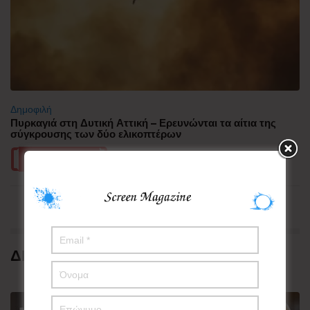
Δημοφιλή
Πυρκαγιά στη Δυτική Αττική – Ερευνώνται τα αίτια της
σύγκρουσης των δύο ελικοπτέρων
Περισσότερα
ΔΗΜΟΦΙΛΗ