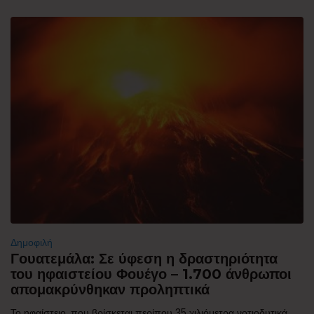
Δημοφιλή
Γουατεμάλα: Σε ύφεση η δραστηριότητα
του ηφαιστείου Φουέγο – 1.700 άνθρωποι
απομακρύνθηκαν προληπτικά
Το ηφαίστειο, που βρίσκεται περίπου 35 χιλιόμετρα νοτιοδυτικά