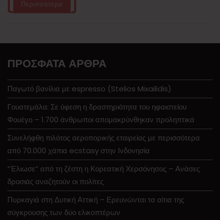
Περισσότερα
ΠΡΌΣΦΑΤΑ ΆΡΘΡΑ
Παγωτό βανίλια με espresso (Stelios Mixailidis)
Γουατεμάλα: Σε ύφεση η δραστηριότητα του ηφαιστείου
Φουέγο – 1.700 άνθρωποι απομακρύνθηκαν προληπτικά
Συνελήφθη πιλότος αεροπορικής εταιρείας με περισσότερα
από 70.000 χάπια ecstasy στην Ινδονησία
“Έλιωσε” από τη ζέστη η Κορεατική Χερσόνησος – Ανάσες
δροσιάς αναζητούν οι πολίτες
Πυρκαγιά στη Δυτική Αττική – Ερευνώνται τα αίτια της
σύγκρουσης των δύο ελικοπτέρων