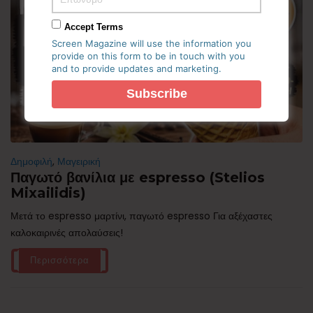
Accept Terms
Screen Magazine will use the information you
provide on this form to be in touch with you
and to provide updates and marketing.
Δημοφιλή
,
Μαγειρική
Παγωτό βανίλια με espresso (Stelios
Mixailidis)
Μετά το espresso μαρτίνι, παγωτό espresso Για αξέχαστες
καλοκαιρινές απολαύσεις!
Περισσότερα