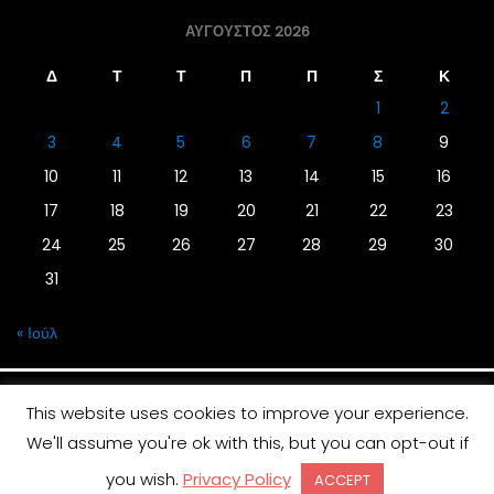
ΑΎΓΟΥΣΤΟΣ 2026
Δ
Τ
Τ
Π
Π
Σ
Κ
1
2
3
4
5
6
7
8
9
10
11
12
13
14
15
16
17
18
19
20
21
22
23
24
25
26
27
28
29
30
31
« Ιούλ
This website uses cookies to improve your experience.
We'll assume you're ok with this, but you can opt-out if
© 2019 | Screen Magazine - Ηλεκτρονική εφημερίδα
you wish.
Privacy Policy
ACCEPT