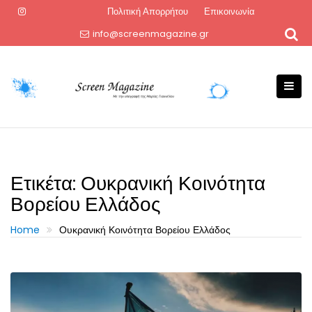
Skip
Πολιτική Απορρήτου
Επικοινωνία
to
info@screenmagazine.gr
content
Ετικέτα:
Ουκρανική Κοινότητα
Βορείου Ελλάδος
Home
Ουκρανική Κοινότητα Βορείου Ελλάδος