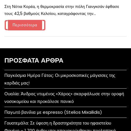
Στη Νότια Κορέα, η θερμοκρασία στην πόλη Γιανγκσάν έφθασε
τους 42,5 βαθμούς Κελσίου, καταγράφοντας την...
Περισσότερα
ΠΡΌΣΦΑΤΑ ΆΡΘΡΑ
Παγκόσμια Ημέρα Γάτας: Οι μικροσκοπικές μάγισσες της
καρδιάς μας!
Ουαλία: Άνδρας ντυμένος «Χάρος» σκαρφάλωσε στην οροφή
νοσοκομείου και προκάλεσε πανικό
Παγωτό βανίλια με espresso (Stelios Mixailidis)
Γουατεμάλα: Σε ύφεση η δραστηριότητα του ηφαιστείου
Φουέγο – 1.700 άνθρωποι απομακρύνθηκαν προληπτικά