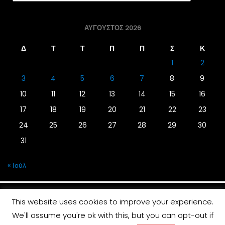
ΑΎΓΟΥΣΤΟΣ 2026
Δ
Τ
Τ
Π
Π
Σ
Κ
1
2
3
4
5
6
7
8
9
10
11
12
13
14
15
16
17
18
19
20
21
22
23
24
25
26
27
28
29
30
31
« Ιούλ
This website uses cookies to improve your experience.
We'll assume you're ok with this, but you can opt-out if
© 2019 | Screen Magazine - Ηλεκτρονική εφημερίδα