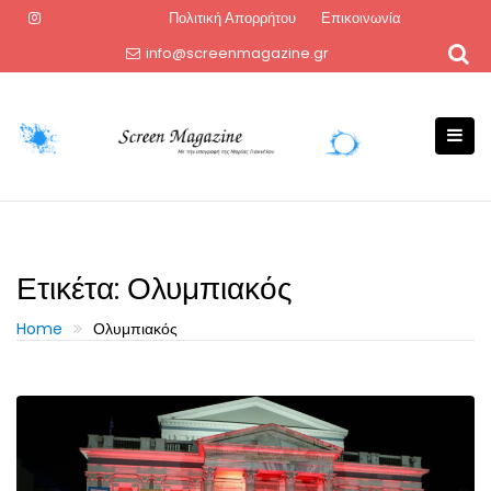
Skip
Πολιτική Απορρήτου
Επικοινωνία
to
info@screenmagazine.gr
content
Ετικέτα:
Ολυμπιακός
Home
Ολυμπιακός