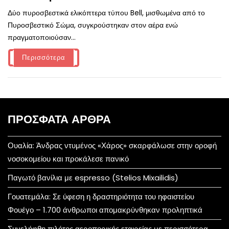
Δύο πυροσβεστικά ελικόπτερα τύπου Bell, μισθωμένα από το
Πυροσβεστικό Σώμα, συγκρούστηκαν στον αέρα ενώ
πραγματοποιούσαν...
Περισσότερα
ΠΡΌΣΦΑΤΑ ΆΡΘΡΑ
Ουαλία: Άνδρας ντυμένος «Χάρος» σκαρφάλωσε στην οροφή
νοσοκομείου και προκάλεσε πανικό
Παγωτό βανίλια με espresso (Stelios Mixailidis)
Γουατεμάλα: Σε ύφεση η δραστηριότητα του ηφαιστείου
Φουέγο – 1.700 άνθρωποι απομακρύνθηκαν προληπτικά
Συνελήφθη πιλότος αεροπορικής εταιρείας με περισσότερα