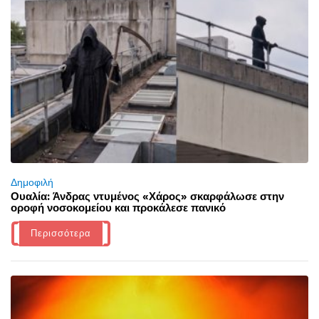
Δημοφιλή
Ουαλία: Άνδρας ντυμένος «Χάρος» σκαρφάλωσε στην
οροφή νοσοκομείου και προκάλεσε πανικό
Περισσότερα