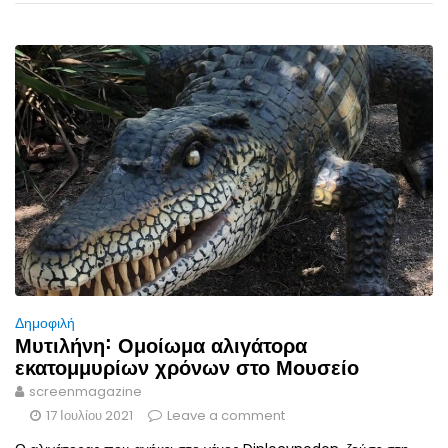
Δημοφιλή
Μυτιλήνη˸ Ομοίωμα αλιγάτορα
εκατομμυρίων χρόνων στο Μουσείο
screenmagazine
17 Ιουλίου 2021
Leave a comment