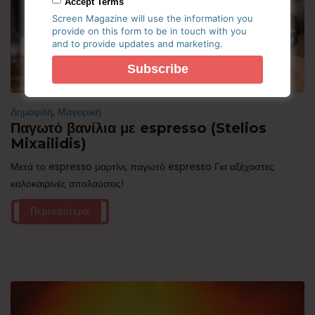
Accept Terms
Screen Magazine will use the information you
provide on this form to be in touch with you
and to provide updates and marketing.
Δημοφιλή
,
Μαγειρική
Παγωτό βανίλια με espresso (Stelios
Mixailidis)
Μετά το espresso μαρτίνι, παγωτό espresso Για αξέχαστες
καλοκαιρινές απολαύσεις!
Περισσότερα