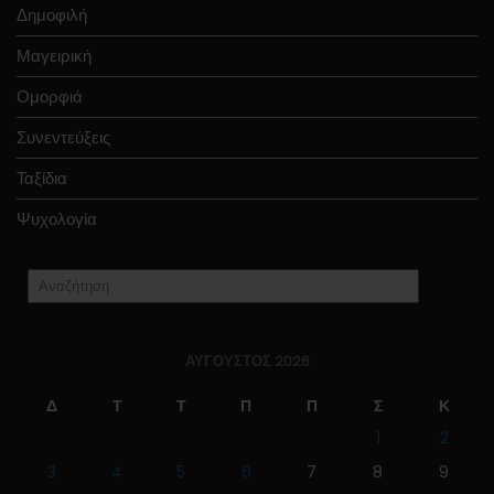
Δημοφιλή
Μαγειρική
Ομορφιά
Συνεντεύξεις
Ταξίδια
Ψυχολογία
ΑΎΓΟΥΣΤΟΣ 2026
Δ
Τ
Τ
Π
Π
Σ
Κ
1
2
3
4
5
6
7
8
9