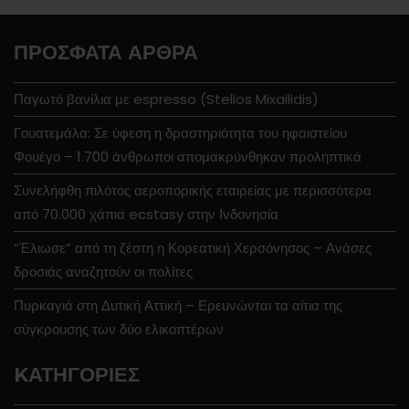
ΠΡΌΣΦΑΤΑ ΆΡΘΡΑ
Παγωτό βανίλια με espresso (Stelios Mixailidis)
Γουατεμάλα: Σε ύφεση η δραστηριότητα του ηφαιστείου
Φουέγο – 1.700 άνθρωποι απομακρύνθηκαν προληπτικά
Συνελήφθη πιλότος αεροπορικής εταιρείας με περισσότερα
από 70.000 χάπια ecstasy στην Ινδονησία
“Έλιωσε” από τη ζέστη η Κορεατική Χερσόνησος – Ανάσες
δροσιάς αναζητούν οι πολίτες
Πυρκαγιά στη Δυτική Αττική – Ερευνώνται τα αίτια της
σύγκρουσης των δύο ελικοπτέρων
KΑΤΗΓΟΡΊΕΣ