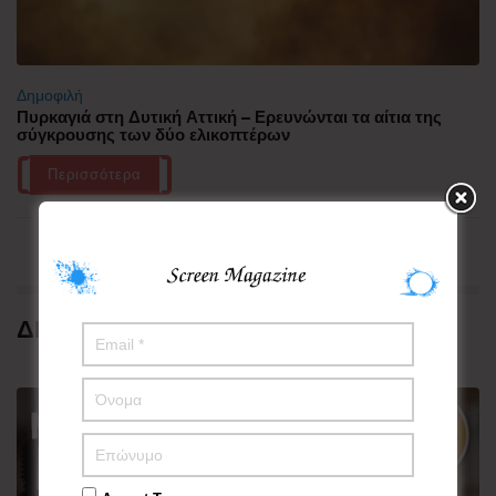
Δημοφιλή
Πυρκαγιά στη Δυτική Αττική – Ερευνώνται τα αίτια της
σύγκρουσης των δύο ελικοπτέρων
Περισσότερα
ΔΗΜΟΦΙΛΗ