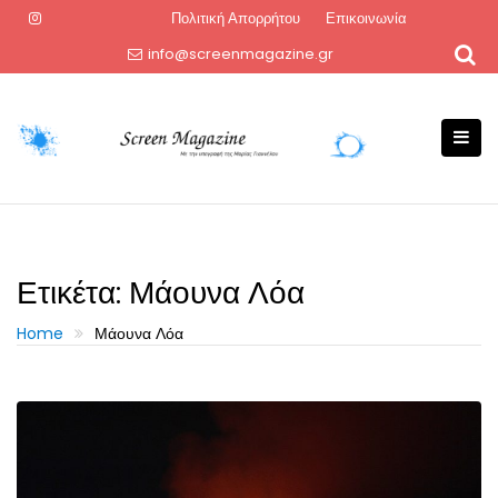
Skip
Πολιτική Απορρήτου
Επικοινωνία
to
info@screenmagazine.gr
content
Ετικέτα:
Μάουνα Λόα
Home
Μάουνα Λόα