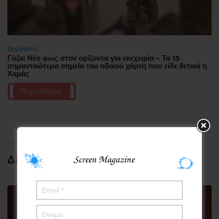
Δημοφιλή
Γάζα: Νέο φως στον ορίζοντα για εκεχειρία – Τα 15
σημαντικότερα σημεία του οδικού χάρτη που είδε θετικά η
Χαμάς
Περισσότερα
ΔΗΜΟΦΙΛΗ