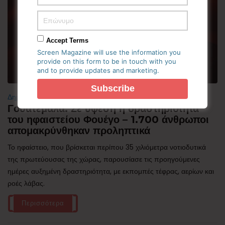
Accept Terms
Screen Magazine will use the information you
provide on this form to be in touch with you
and to provide updates and marketing.
Δημοφιλή
Γουατεμάλα: Σε ύφεση η δραστηριότητα
του ηφαιστείου Φουέγο – 1.700 άνθρωποι
απομακρύνθηκαν προληπτικά
Το ηφαίστειο, που βρίσκεται περίπου 35 χιλιόμετρα νοτιοδυτικά
της πρωτεύουσας της χώρας, παρουσίασε τις προηγούμενες
ημέρες αυξημένη δραστηριότητα, με εκπομπές τέφρας, αερίων και
ροές λάβας.
Περισσότερα