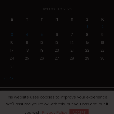
ΑΎΓΟΥΣΤΟΣ 2026
Δ
Τ
Τ
Π
Π
Σ
Κ
1
2
3
4
5
6
7
8
9
10
11
12
13
14
15
16
17
18
19
20
21
22
23
24
25
26
27
28
29
30
31
« Ιούλ
This website uses cookies to improve your experience.
We'll assume you're ok with this, but you can opt-out if
© 2019 | Screen Magazine - Ηλεκτρονική εφημερίδα
you wish.
Privacy Policy
ACCEPT