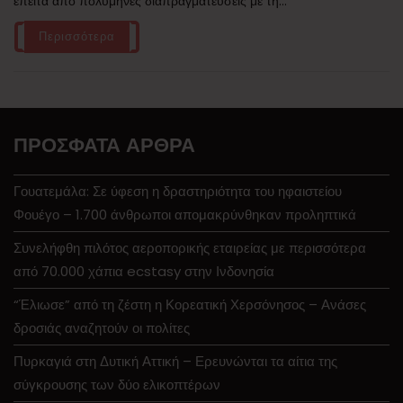
έπειτα από πολύμηνες διαπραγματεύσεις με τη...
Περισσότερα
ΠΡΌΣΦΑΤΑ ΆΡΘΡΑ
Γουατεμάλα: Σε ύφεση η δραστηριότητα του ηφαιστείου
Φουέγο – 1.700 άνθρωποι απομακρύνθηκαν προληπτικά
Συνελήφθη πιλότος αεροπορικής εταιρείας με περισσότερα
από 70.000 χάπια ecstasy στην Ινδονησία
“Έλιωσε” από τη ζέστη η Κορεατική Χερσόνησος – Ανάσες
δροσιάς αναζητούν οι πολίτες
Πυρκαγιά στη Δυτική Αττική – Ερευνώνται τα αίτια της
σύγκρουσης των δύο ελικοπτέρων