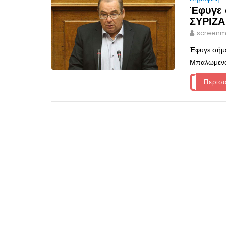
Έφυγε 
ΣΥΡΙΖΑ
screenm
Έφυγε σήμ
Μπαλωμενάκ
Περισ