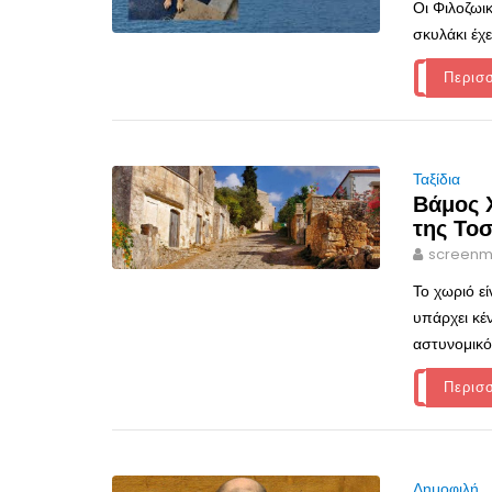
Οι Φιλοζωι
σκυλάκι έχει α
Περισ
Ταξίδια
Βάμος 
της Το
screenm
Το χωριό ε
υπάρχει κέ
αστυνομικό
Περισ
Δημοφιλή