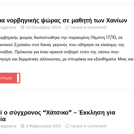
α νορβηγικής ψώρας σε μαθητή των Χανίων
agazine
20 Οκτωβρίου 2024
Leave a comment
ρβηγικής ψώρας διαπιστώθηκε την περασμένη Πέμπτη 17/10, σε
οτικού Σχολείου στα Χανιά, γεγονός που οδήγησε σε κλείσιμο, της
ονάδας. Πρόκειται για έναν αρκετά σοβαρό τύπο της νόσου που
νησμό και δερματικές αλλοιώσεις, με σπυράκια και εξανθήματα. Μιας και
σότερα
εί ο σύγχρονος “Χάτσικο” – Έκκληση για
ία
agazine
3 Φεβρουαρίου 2021
Leave a comment