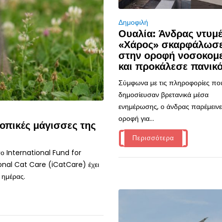
Δημοφιλή
Ουαλία: Άνδρας ντυμ
«Χάρος» σκαρφάλωσ
στην οροφή νοσοκομ
και προκάλεσε πανικ
Σύμφωνα με τις πληροφορίες πο
δημοσίευσαν βρετανικά μέσα
ενημέρωσης, ο άνδρας παρέμεινε
οροφή για...
οπικές μάγισσες της
Περισσότερα
ο International Fund for
onal Cat Care (iCatCare) έχει
 ημέρας.