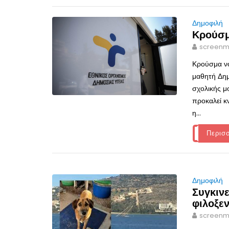
Δημοφιλή
Κρούσμ
screenm
Κρούσμα νο
μαθητή Δημ
σχολικής μ
προκαλεί κ
η...
Περισ
Δημοφιλή
Συγκιν
φιλοξεν
screenm