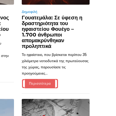
Δημοφιλή
ένος
Γουατεμάλα: Σε ύφεση η
ε
δραστηριότητα του
είου
ηφαιστείου Φουέγο –
ό
1.700 άνθρωποι
απομακρύνθηκαν
υ
προληπτικά
Το ηφαίστειο, που βρίσκεται περίπου 35
 στην
χιλιόμετρα νοτιοδυτικά της πρωτεύουσας
της χώρας, παρουσίασε τις
προηγούμενες...
Περισσότερα