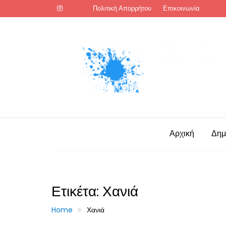
Skip
Πολιτική Απορρήτου
Επικοινωνία
to
content
Αρχική
Δημ
Ετικέτα:
Χανιά
Home
Χανιά