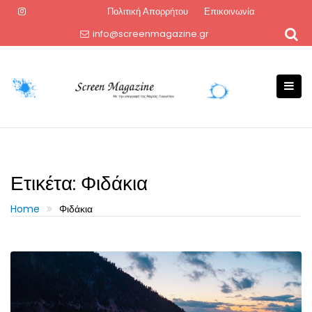
Skip
Πολιτική Απορρήτου
Επικοινωνία
to
info@screenmagazine.gr
content
Ετικέτα:
Φιδάκια
Home
Φιδάκια