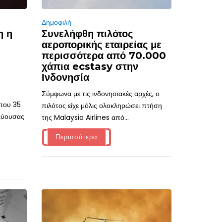
Δημοφιλή
η η
Συνελήφθη πιλότος
αεροπορικής εταιρείας με
περισσότερα από 70.000
χάπια ecstasy στην
Ινδονησία
Σύμφωνα με τις ινδονησιακές αρχές, ο
ίπου 35
πιλότος είχε μόλις ολοκληρώσει πτήση
τεύουσας
της Malaysia Airlines από...
Περισσότερα