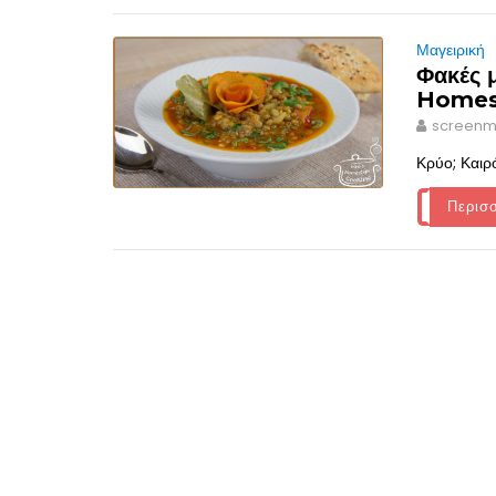
Μαγειρική
Φακές μ
Homes
screenm
Κρύο; Καιρ
Περισ