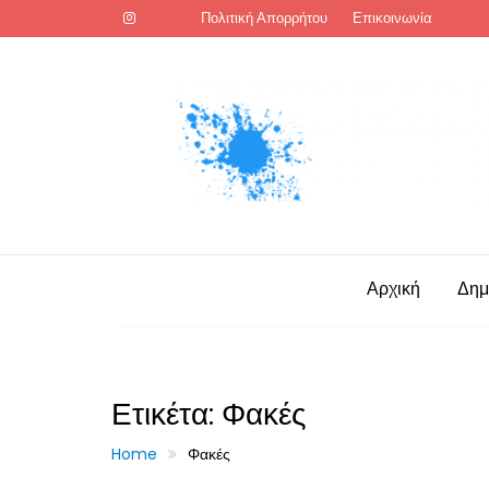
Skip
Πολιτική Απορρήτου
Επικοινωνία
to
content
Αρχική
Δημ
Ετικέτα:
Φακές
Home
Φακές