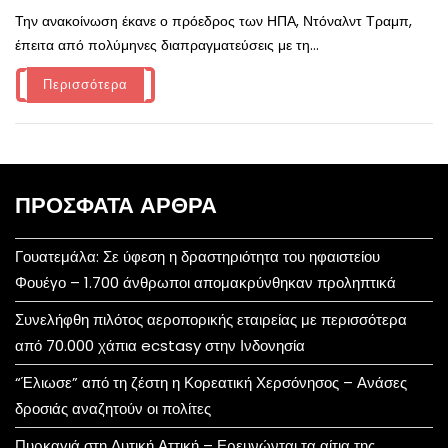
Την ανακοίνωση έκανε ο πρόεδρος των ΗΠΑ, Ντόναλντ Τραμπ,
έπειτα από πολύμηνες διαπραγματεύσεις με τη...
Περισσότερα
ΠΡΌΣΦΑΤΑ ΆΡΘΡΑ
Γουατεμάλα: Σε ύφεση η δραστηριότητα του ηφαιστείου
Φουέγο – 1.700 άνθρωποι απομακρύνθηκαν προληπτικά
Συνελήφθη πιλότος αεροπορικής εταιρείας με περισσότερα
από 70.000 χάπια ecstasy στην Ινδονησία
“Έλιωσε” από τη ζέστη η Κορεατική Χερσόνησος – Ανάσες
δροσιάς αναζητούν οι πολίτες
Πυρκαγιά στη Δυτική Αττική – Ερευνώνται τα αίτια της