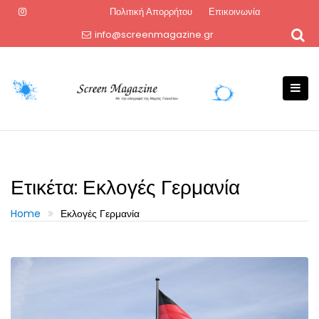
Skip
Πολιτική Απορρήτου
Επικοινωνία
to
info@screenmagazine.gr
content
Ετικέτα:
Εκλογές Γερμανία
Home
Εκλογές Γερμανία