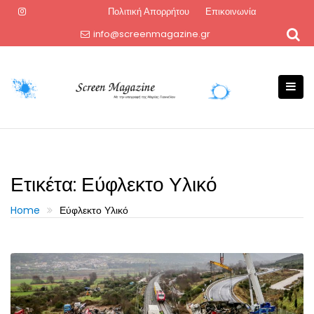
Skip
Πολιτική Απορρήτου
Επικοινωνία
to
info@screenmagazine.gr
content
Ετικέτα:
Εύφλεκτο Υλικό
Home
Εύφλεκτο Υλικό