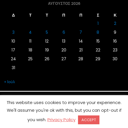
ΑΎΓΟΥΣΤΟΣ 2026
Δ
Τ
Τ
Π
Π
Σ
Κ
1
2
3
4
5
6
7
8
9
10
11
12
13
14
15
16
17
18
19
20
21
22
23
24
25
26
27
28
29
30
31
« Ιούλ
This website uses cookies to improve your experience.
We'll assume you're ok with this, but you can opt-out if
© 2019 | Screen Magazine - Ηλεκτρονική εφημερίδα
you wish.
Privacy Policy
ACCEPT
Desinged by
Contia