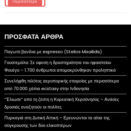
Περισσότερα
ΠΡΌΣΦΑΤΑ ΆΡΘΡΑ
Παγωτό βανίλια με espresso (Stelios Mixailidis)
Γουατεμάλα: Σε ύφεση η δραστηριότητα του ηφαιστείου
Φουέγο – 1.700 άνθρωποι απομακρύνθηκαν προληπτικά
Συνελήφθη πιλότος αεροπορικής εταιρείας με περισσότερα
από 70.000 χάπια ecstasy στην Ινδονησία
“Έλιωσε” από τη ζέστη η Κορεατική Χερσόνησος – Ανάσες
δροσιάς αναζητούν οι πολίτες
Πυρκαγιά στη Δυτική Αττική – Ερευνώνται τα αίτια της
σύγκρουσης των δύο ελικοπτέρων