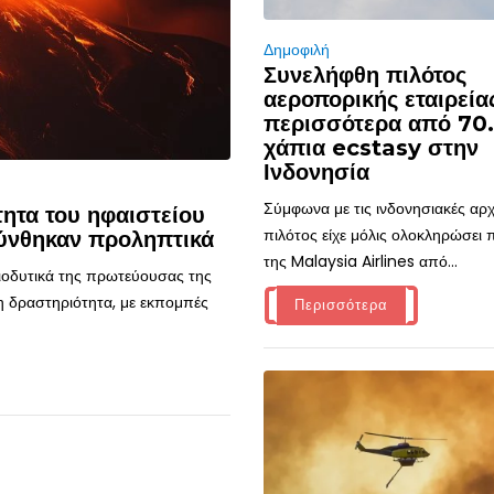
Δημοφιλή
Συνελήφθη πιλότος
αεροπορικής εταιρεία
περισσότερα από 70
χάπια ecstasy στην
Ινδονησία
Σύμφωνα με τις ινδονησιακές αρχ
ητα του ηφαιστείου
πιλότος είχε μόλις ολοκληρώσει
ύνθηκαν προληπτικά
της Malaysia Airlines από...
τιοδυτικά της πρωτεύουσας της
η δραστηριότητα, με εκπομπές
Περισσότερα