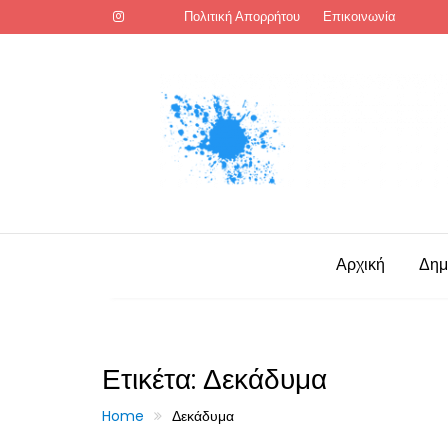
Skip
Πολιτική Απορρήτου
Επικοινωνία
to
content
Αρχική
Δημ
Ετικέτα:
Δεκάδυμα
Home
Δεκάδυμα