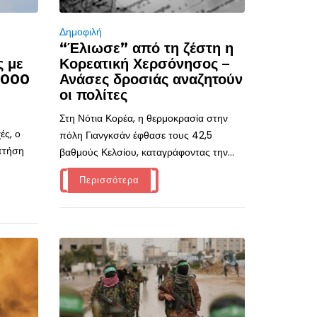
Δημοφιλή
“Έλιωσε” από τη ζέστη η
ς με
Κορεατική Χερσόνησος –
.000
Ανάσες δροσιάς αναζητούν
οι πολίτες
Στη Νότια Κορέα, η θερμοκρασία στην
ές, ο
πόλη Γιανγκσάν έφθασε τους 42,5
 πτήση
βαθμούς Κελσίου, καταγράφοντας την...
Περισσότερα