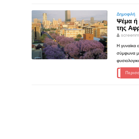
Δημοφιλή
Ψέμα ή
της Αφρ
screenm
Η γυναίκα 
σύμφωνα με
φυσιολογικό
Περισ