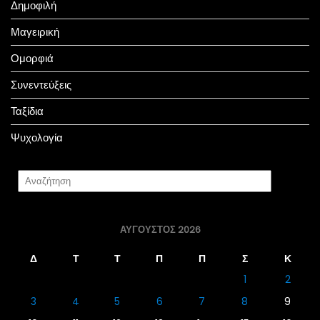
Δημοφιλή
Μαγειρική
Ομορφιά
Συνεντεύξεις
Ταξίδια
Ψυχολογία
ΑΎΓΟΥΣΤΟΣ 2026
Δ
Τ
Τ
Π
Π
Σ
Κ
1
2
3
4
5
6
7
8
9