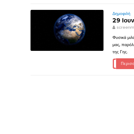
Δημοφιλή
29 Ιουν
screenm
Φυσικά μιλ
μας, παρόλα
της Γης.
Περισ