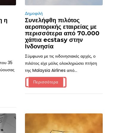
Δημοφιλή
η η
Συνελήφθη πιλότος
αεροπορικής εταιρείας με
περισσότερα από 70.000
χάπια ecstasy στην
Ινδονησία
Σύμφωνα με τις ινδονησιακές αρχές, ο
ίπου 35
πιλότος είχε μόλις ολοκληρώσει πτήση
τεύουσας
της Malaysia Airlines από...
Περισσότερα