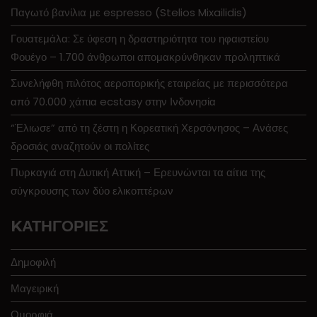
Παγωτό βανίλια με espresso (Stelios Mixailidis)
Γουατεμάλα: Σε ύφεση η δραστηριότητα του ηφαιστείου
Φουέγο – 1.700 άνθρωποι απομακρύνθηκαν προληπτικά
Συνελήφθη πιλότος αεροπορικής εταιρείας με περισσότερα
από 70.000 χάπια ecstasy στην Ινδονησία
“Έλιωσε” από τη ζέστη η Κορεατική Χερσόνησος – Ανάσες
δροσιάς αναζητούν οι πολίτες
Πυρκαγιά στη Δυτική Αττική – Ερευνώνται τα αίτια της
σύγκρουσης των δύο ελικοπτέρων
KΑΤΗΓΟΡΊΕΣ
Δημοφιλή
Μαγειρική
Ομορφιά