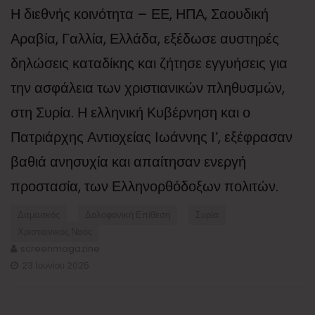
Η διεθνής κοινότητα – ΕΕ, ΗΠΑ, Σαουδική
Αραβία, Γαλλία, Ελλάδα, εξέδωσε αυστηρές
δηλώσεις καταδίκης και ζήτησε εγγυήσεις για
την ασφάλεια των χριστιανικών πληθυσμών,
στη Συρία. Η ελληνική Κυβέρνηση και ο
Πατριάρχης Αντιοχείας Ιωάννης Ι’, εξέφρασαν
βαθιά ανησυχία και απαίτησαν ενεργή
προστασία, των Ελληνορθόδοξων πολιτών.
Δαμασκός
Δολοφονική Επίθεση
Συρία
Χριστιανικός Ναός
screenmagazine
23 Ιουνίου 2025
Πλοήγηση