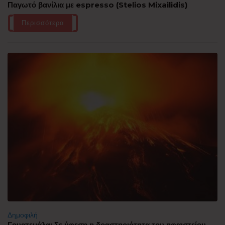
Παγωτό βανίλια με espresso (Stelios Mixailidis)
Περισσότερα
Δημοφιλή
Γουατεμάλα: Σε ύφεση η δραστηριότητα του ηφαιστείου