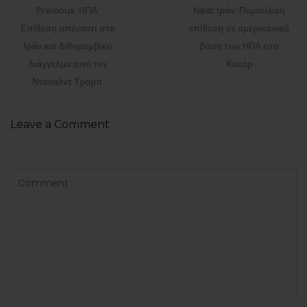
άρθρων
Previous
Next
Previous:
ΗΠΑ:
Next:
Ιράν: Πυραυλική
post:
post:
Επίθεση απέναντι στο
επίθεση σε αμερικανική
Ιράν και διθυραμβικό
βάση των ΗΠΑ στο
διάγγελμα από τον
Κατάρ
Ντόναλντ Τραμπ
Leave a Comment