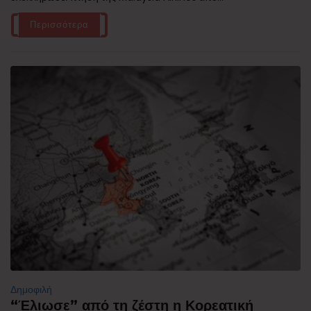
Περισσότερα
Δημοφιλή
“Έλιωσε” από τη ζέστη η Κορεατική