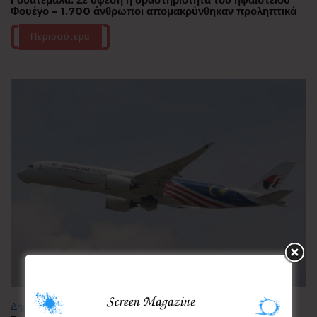
Φουέγο – 1.700 άνθρωποι απομακρύνθηκαν προληπτικά
Περισσότερα
Δημοφιλή