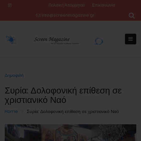
Skip
Πολιτική Απορρήτου
Επικοινωνία
to
info@screenmagazine.gr
content
Δημοφιλή
Συρία: Δολοφονική επίθεση σε
χριστιανικό Ναό
Home
Συρία: Δολοφονική επίθεση σε χριστιανικό Ναό