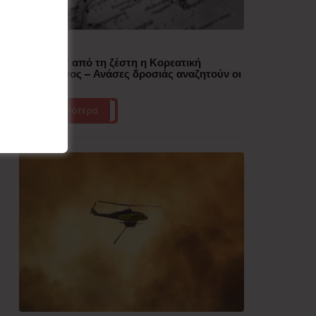
Δημοφιλή
“Έλιωσε” από τη ζέστη η Κορεατική
Χερσόνησος – Ανάσες δροσιάς αναζητούν οι
πολίτες
Περισσότερα