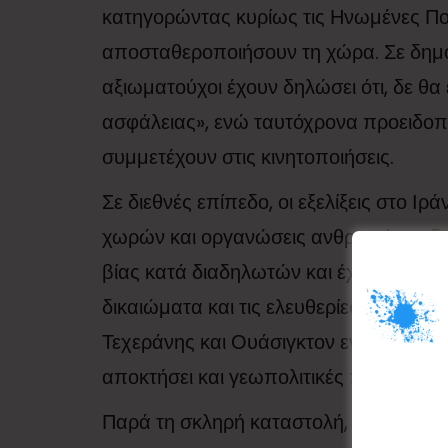
κατηγορώντας κυρίως τις Ηνωμένες Πολιτ
αποσταθεροποιήσουν τη χώρα. Σε δημόσ
αξιωματούχοι έχουν δηλώσει ότι, δε θα
ασφάλειας», ενώ ταυτόχρονα προειδοπ
συμμετέχουν στις κινητοποιήσεις.
Σε διεθνές επίπεδο, οι εξελίξεις στο 
χωρών και οργανώσεις ανθρωπίνων δικ
βίας κατά διαδηλωτών και έχουν καλέσε
δικαιώματα και τις ελευθερίες των πολ
Τεχεράνης και Ουάσιγκτον εντείνει το φ
αποκτήσει και γεωπολιτικές προεκτάσει
Παρά τη σκληρή καταστολή, οι κινητοπο