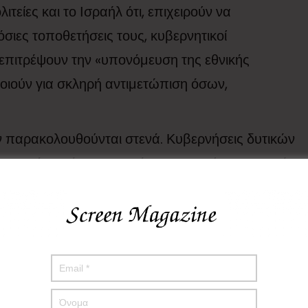
είες και το Ισραήλ ότι, επιχειρούν να
ιες τοποθετήσεις τους, κυβερνητικοί
 επιτρέψουν την «υπονόμευση της εθνικής
οιούν για σκληρή αντιμετώπιση όσων,
Ιράν παρακολουθούνται στενά. Κυβερνήσεις δυτικών
αιωμάτων έχουν εκφράσει ανησυχία για τη χρήση
ι τις ιρανικές αρχές να σεβαστούν τα θεμελιώδη
ιτών. Παράλληλα, η έντονη ρητορική μεταξύ
όβο ότι, η εσωτερική κρίση θα μπορούσε, να
ς.
ιήσεις δε φαίνεται, να έχουν εκτονωθεί πλήρως. Η