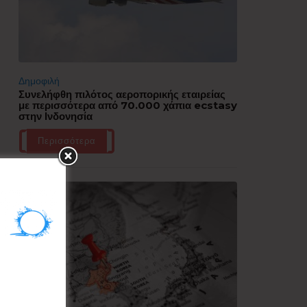
Δημοφιλή
Συνελήφθη πιλότος αεροπορικής εταιρείας
με περισσότερα από 70.000 χάπια ecstasy
στην Ινδονησία
Περισσότερα