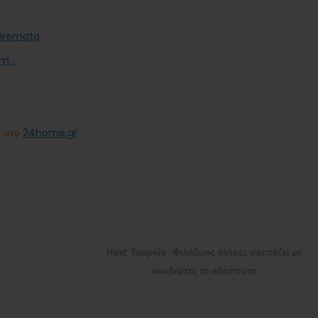
iremata
om…
ο στο
24home.gr
Next
Next:
Τουρκία : Φιλόζωος άντρες σκεπάζει με
post:
κουβέρτες τα αδέσποτα