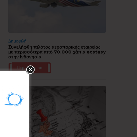
Δημοφιλή
Συνελήφθη πιλότος αεροπορικής εταιρείας
με περισσότερα από 70.000 χάπια ecstasy
στην Ινδονησία
Περισσότερα