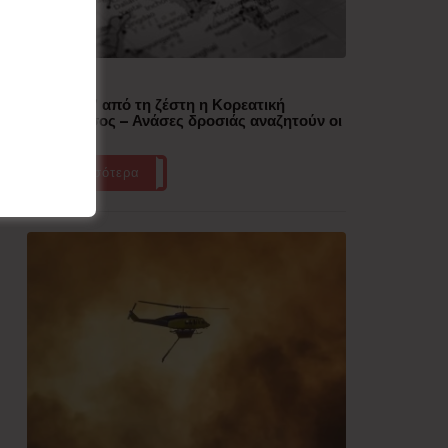
Δημοφιλή
“Έλιωσε” από τη ζέστη η Κορεατική
Χερσόνησος – Ανάσες δροσιάς αναζητούν οι
πολίτες
Περισσότερα