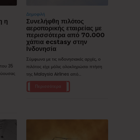
Δημοφιλή
η η
Συνελήφθη πιλότος
αεροπορικής εταιρείας με
περισσότερα από 70.000
χάπια ecstasy στην
Ινδονησία
Σύμφωνα με τις ινδονησιακές αρχές, ο
ίπου 35
πιλότος είχε μόλις ολοκληρώσει πτήση
τεύουσας
της Malaysia Airlines από...
Περισσότερα