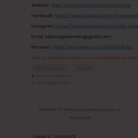
Website:
http://www.irinishomestylecooking.gr
Facebook:
https://www.facebook.com/Kalomage
Instagram:
https://www.instagram.com/irini_kal
Email: kalomageiremata@gmail.com
Pinterest:
https://gr.pinterest.com/irini40/kalo…
Βρες τα καλύτερα οικιακή σκεύη και είδη κουζίνας, μόν
Κύβοι Λαχανικών
Συνταγή
screenmagazine
13 Νοεμβρίου 2022
Πλοήγηση
άρθρων
Previous
Previous:
Το κατάλληλο μακιγιάζ για όλα τα
post:
πρόσωπα!
Leave a Comment