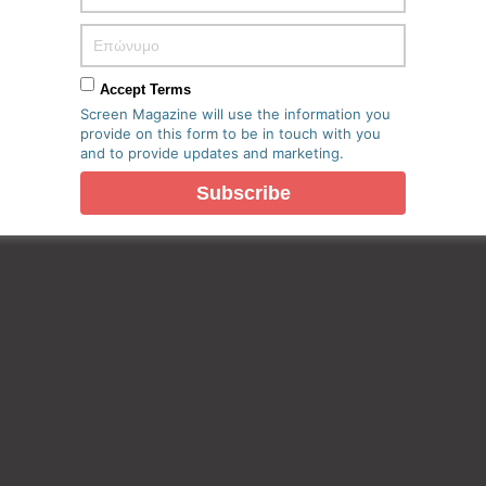
πο μου σε αυτόν τον πλοηγό για την επόμενη φορά που θα
Accept Terms
Screen Magazine will use the information you
provide on this form to be in touch with you
and to provide updates and marketing.