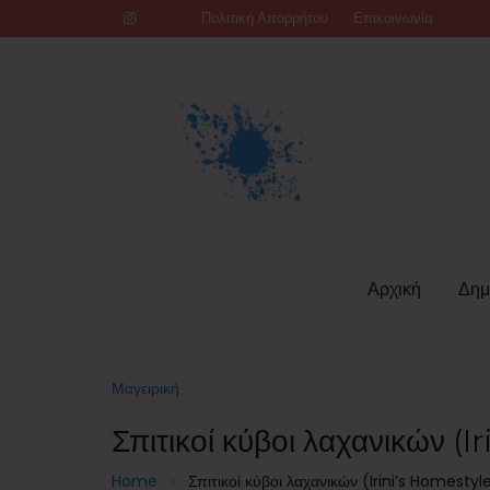
Skip
Πολιτική Απορρήτου
Επικοινωνία
to
content
Αρχική
Δημ
Μαγειρική
Σπιτικοί κύβοι λαχανικών (
Home
Σπιτικοί κύβοι λαχανικών (Irini’s Homesty