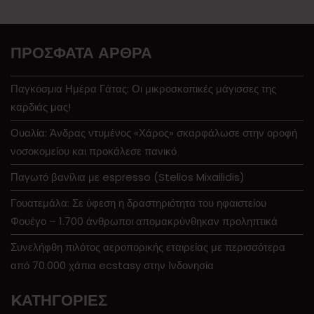
ΠΡΌΣΦΑΤΑ ΆΡΘΡΑ
Παγκόσμια Ημέρα Γάτας: Οι μικροσκοπικές μάγισσες της
καρδιάς μας!
Ουαλία: Άνδρας ντυμένος «Χάρος» σκαρφάλωσε στην οροφή
νοσοκομείου και προκάλεσε πανικό
Παγωτό βανίλια με espresso (Stelios Mixailidis)
Γουατεμάλα: Σε ύφεση η δραστηριότητα του ηφαιστείου
Φουέγο – 1.700 άνθρωποι απομακρύνθηκαν προληπτικά
Συνελήφθη πιλότος αεροπορικής εταιρείας με περισσότερα
από 70.000 χάπια ecstasy στην Ινδονησία
KΑΤΗΓΟΡΊΕΣ