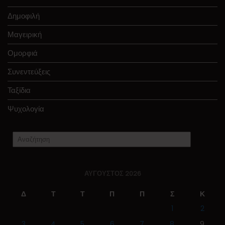
Δημοφιλή
Μαγειρική
Ομορφιά
Συνεντεύξεις
Ταξίδια
Ψυχολογία
ΑΎΓΟΥΣΤΟΣ 2026
Δ
Τ
Τ
Π
Π
Σ
Κ
1
2
3
4
5
6
7
8
9