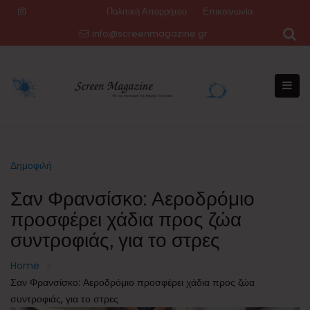
Skip
Πολιτική Απορρήτου
Επικοινωνία
to
info@screenmagazine.gr
content
Δημοφιλή
Σαν Φρανσίσκο: Αεροδρόμιο
προσφέρει χάδια προς ζώα
συντροφιάς, για το στρες
Home
Σαν Φρανσίσκο: Αεροδρόμιο προσφέρει χάδια προς ζώα
συντροφιάς, για το στρες