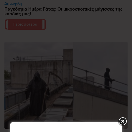
Δημοφιλή
Παγκόσμια Ημέρα Γάτας: Οι μικροσκοπικές μάγισσες της
καρδιάς μας!
Περισσότερα