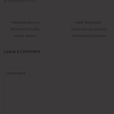
6 Δεκεμβρίου 2022
Πλοήγηση
άρθρων
Previous
Next
Previous:
Κασπία
Next:
Time 2022:
post:
post:
Θάλασσα: Χιλιάδες
Πρόσωπο της χρονιάς
νεκρές φώκιες
ο Βολοντίμιρ Ζελένσκι
Leave a Comment