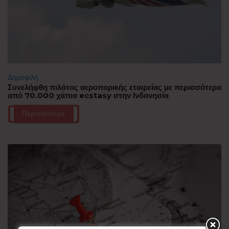
Δημοφιλή
Συνελήφθη πιλότος αεροπορικής εταιρείας με περισσότερα
από 70.000 χάπια ecstasy στην Ινδονησία
Περισσότερα