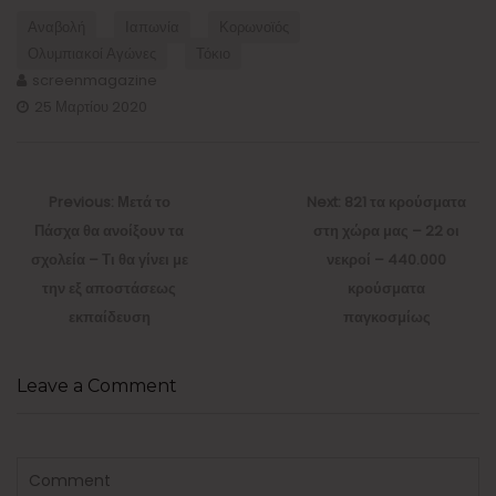
Αναβολή
Ιαπωνία
Κορωνοϊός
Ολυμπιακοί Αγώνες
Τόκιο
screenmagazine
25 Μαρτίου 2020
Πλοήγηση
άρθρων
Previous
Next
Previous:
Μετά το
Next:
821 τα κρούσματα
post:
post:
Πάσχα θα ανοίξουν τα
στη χώρα μας – 22 οι
σχολεία – Τι θα γίνει με
νεκροί – 440.000
την εξ αποστάσεως
κρούσματα
εκπαίδευση
παγκοσμίως
Leave a Comment