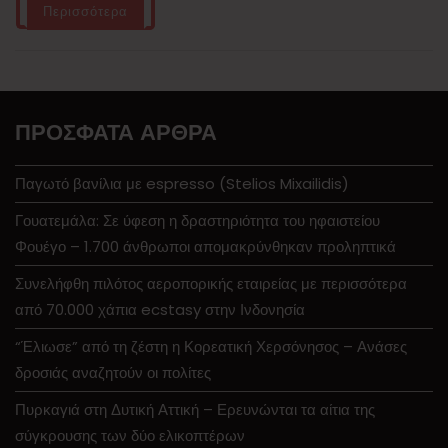
Περισσότερα
ΠΡΌΣΦΑΤΑ ΆΡΘΡΑ
Παγωτό βανίλια με espresso (Stelios Mixailidis)
Γουατεμάλα: Σε ύφεση η δραστηριότητα του ηφαιστείου
Φουέγο – 1.700 άνθρωποι απομακρύνθηκαν προληπτικά
Συνελήφθη πιλότος αεροπορικής εταιρείας με περισσότερα
από 70.000 χάπια ecstasy στην Ινδονησία
“Έλιωσε” από τη ζέστη η Κορεατική Χερσόνησος – Ανάσες
δροσιάς αναζητούν οι πολίτες
Πυρκαγιά στη Δυτική Αττική – Ερευνώνται τα αίτια της
σύγκρουσης των δύο ελικοπτέρων