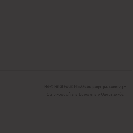
Next
Next:
Final Four: Η Ελλάδα βάφτηκε κόκκινη –
post:
Στην κορυφή της Ευρώπης ο Ολυμπιακός