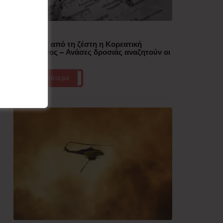
Δημοφιλή
“Έλιωσε” από τη ζέστη η Κορεατική
Χερσόνησος – Ανάσες δροσιάς αναζητούν οι
πολίτες
Περισσότερα