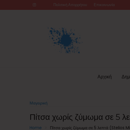
Skip
Πολιτική Απορρήτου
Επικοινωνία
to
content
Αρχική
Δημ
Μαγειρική
Πίτσα χωρίς ζύμωμα σε 5 λεπ
Home
Πίτσα χωρίς ζύμωμα σε 5 λεπτά (Stelios Mix