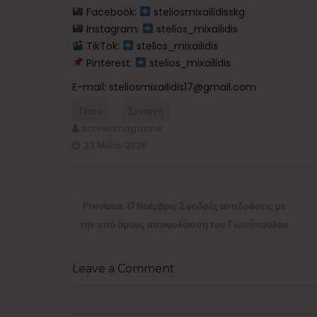
Facebook:
steliosmixailidisskg ​
Instagram:
stelios_mixailidis ​
TikTok:
stelios_mixailidis
Pinterest:
stelios_mixailidis
E-mail: steliosmixailidis17@gmail.com
Πίτσα
Συνταγή
screenmagazine
23 Μαΐου 2026
Πλοήγηση
άρθρων
Previous
Previous:
17 Νοέμβρη: Σφοδρές αντιδράσεις με
post:
την υπό όρους αποφυλάκιση του Γιωτόπουλου
Leave a Comment