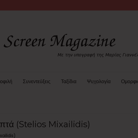
οφιλή
Συνεντεύξεις
Ταξίδια
Ψυχολογία
Ομορφι
τά (Stelios Mixailidis)
ailidis)