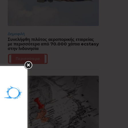
Δημοφιλή
Συνελήφθη πιλότος αεροπορικής εταιρείας
με περισσότερα από 70.000 χάπια ecstasy
στην Ινδονησία
Περισσότερα