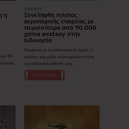
Δημοφιλή
η η
Συνελήφθη πιλότος
αεροπορικής εταιρείας με
περισσότερα από 70.000
χάπια ecstasy στην
Ινδονησία
Σύμφωνα με τις ινδονησιακές αρχές, ο
ίπου 35
πιλότος είχε μόλις ολοκληρώσει πτήση
τεύουσας
της Malaysia Airlines από...
Περισσότερα