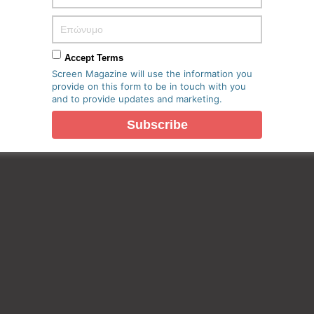
Accept Terms
Screen Magazine will use the information you
provide on this form to be in touch with you
and to provide updates and marketing.