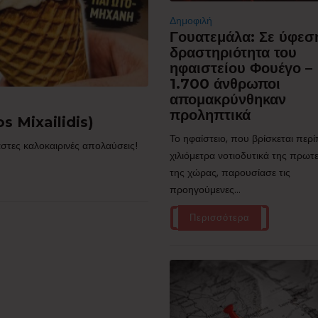
Δημοφιλή
Γουατεμάλα: Σε ύφεσ
δραστηριότητα του
ηφαιστείου Φουέγο –
1.700 άνθρωποι
απομακρύνθηκαν
προληπτικά
s Mixailidis)
Το ηφαίστειο, που βρίσκεται περ
στες καλοκαιρινές απολαύσεις!
χιλιόμετρα νοτιοδυτικά της πρω
της χώρας, παρουσίασε τις
προηγούμενες...
Περισσότερα