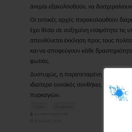
άνεμοι εξακολουθούν, να δυσχεραίνου
Οι τοπικές αρχές παρακολουθούν διαρκ
έχει θέσει σε αυξημένη ετοιμότητα τις
απευθύνεται έκκληση προς τους πολίτ
και να αποφεύγουν κάθε δραστηριότητ
φωτιάς.
Δυστυχώς, η παρατεταμένη ανομβρία κ
ιδιαίτερα ευνοϊκές συνθήκες για την 
πυρκαγιών.
Γαλλία
Πυρκαγιές
screenmagazine
2 Ιουλίου 2026