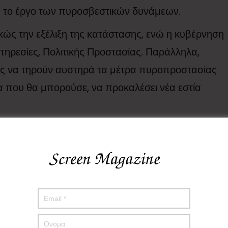
ν το έργο των πυροσβεστικών δυνάμεων.
ώς την εξέλιξη της κατάστασης, ενώ η κυβέρνηση
 υπηρεσίες, Πολιτικής Προστασίας. Παράλληλα,
ες να τηρούν αυστηρά τα μέτρα πυροπροστασίας
α που θα μπορούσε, να προκαλέσει νέα εστία
αι οι ακραία υψηλές θερμοκρασίες δημιουργούν
εκδήλωση και την ταχεία εξάπλωση μεγάλων δασικών