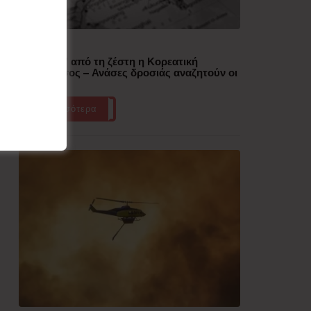
Δημοφιλή
“Έλιωσε” από τη ζέστη η Κορεατική
Χερσόνησος – Ανάσες δροσιάς αναζητούν οι
πολίτες
Περισσότερα