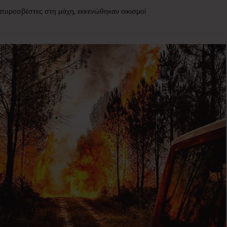
ς πυροσβέστες στη μάχη, εκκενώθηκαν οικισμοί