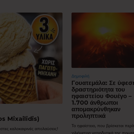
Δημοφιλή
Γουατεμάλα: Σε ύφεσ
δραστηριότητα του
ηφαιστείου Φουέγο –
1.700 άνθρωποι
απομακρύνθηκαν
προληπτικά
s Mixailidis)
Το ηφαίστειο, που βρίσκεται περ
στες καλοκαιρινές απολαύσεις!
χιλιόμετρα νοτιοδυτικά της πρω