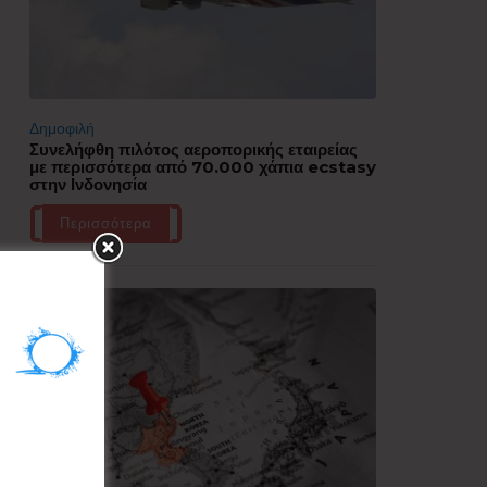
Δημοφιλή
Συνελήφθη πιλότος αεροπορικής εταιρείας
με περισσότερα από 70.000 χάπια ecstasy
στην Ινδονησία
Περισσότερα