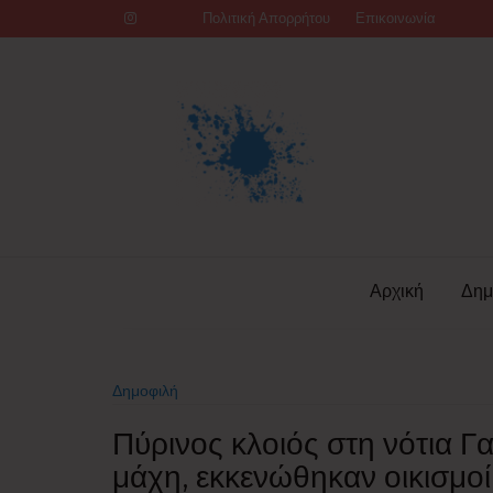
Skip
Πολιτική Απορρήτου
Επικοινωνία
to
content
Αρχική
Δημ
Δημοφιλή
Πύρινος κλοιός στη νότια Γ
μάχη, εκκενώθηκαν οικισμοί